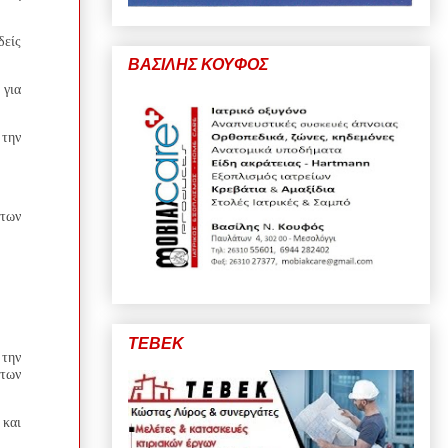
δείς
ΒΑΣΙΛΗΣ ΚΟΥΦΟΣ
 για
την
 των
ΤΕΒΕΚ
την
 των
 και