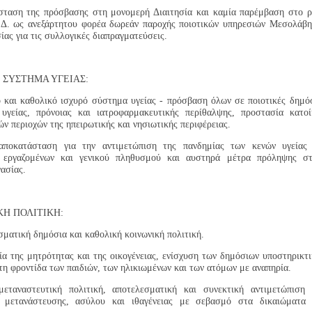
σταση της πρόσβασης στη μονομερή Διαιτησία και καμία παρέμβαση στο 
Δ. ως ανεξάρτητου φορέα δωρεάν παροχής ποιοτικών υπηρεσιών Μεσολάβ
σίας για τις συλλογικές διαπραγματεύσεις.
 ΣΥΣΤΗΜΑ ΥΓΕΙΑΣ:
 και καθολικό ισχυρό σύστημα υγείας - πρόσβαση όλων σε ποιοτικές δημό
 υγείας, πρόνοιας και ιατροφαρμακευτικής περίθαλψης, προστασία κατο
ών περιοχών της ηπειρωτικής και νησιωτικής περιφέρειας.
ποκατάσταση για την αντιμετώπιση της πανδημίας των κενών υγείας 
 εργαζομένων και γενικού πληθυσμού και αυστηρά μέτρα πρόληψης στ
ασίας.
ΚΗ ΠΟΛΙΤΙΚΗ:
ματική δημόσια και καθολική κοινωνική πολιτική.
α της μητρότητας και της οικογένειας, ενίσχυση των δημόσιων υποστηρικτ
τη φροντίδα των παιδιών, των ηλικιωμένων και των ατόμων με αναπηρία.
μεταναστευτική πολιτική, αποτελεσματική και συνεκτική αντιμετώπιση
 μετανάστευσης, ασύλου και ιθαγένειας με σεβασμό στα δικαιώματα 