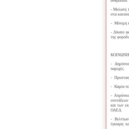
ανθρώπου.
- Μείωση 
στα καταν
- Μόνιμη 
- Δίκαιο 
της φοροδι
ΚΟΙΝΩΝΙ
- Δημόσιο
παροχές.
- Προστασ
- Καμία πο
- Απρόσκο
συντάξεων
και των ε
ΟΑΕΔ.
- Βελτίωσ
έγκαιρη κ