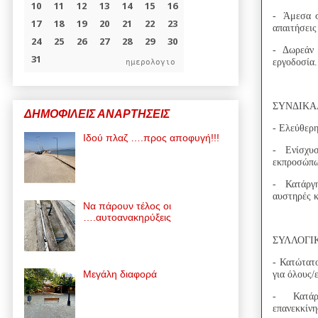
- Άμεσα σ
απαιτήσεις
- Δωρεάν 
εργοδοσία
ημερολογιο
ΣΥΝΔΙΚΑ
ΔΗΜΟΦΙΛΕΙΣ ΑΝΑΡΤΗΣΕΙΣ
- Ελεύθερη
Ιδού πλαζ ….προς αποφυγή!!!
- Ενίσχυσ
εκπροσώπω
- Κατάργη
αυστηρές κ
Να πάρουν τέλος οι
….αυτοανακηρύξεις
ΣΥΛΛΟΓΙΚ
- Κατώτατ
Μεγάλη διαφορά
για όλους/
- Κατάργ
επανεκκίνη