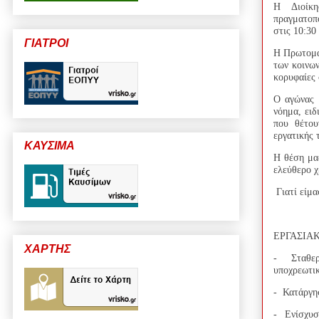
Η Διοίκησ
πραγματοπ
στις 10:30
ΓΙΑΤΡΟΙ
Η Πρωτομαγ
των κοινων
κορυφαίες 
Ο αγώνας 
νόημα, ειδ
που θέτου
εργατικής 
ΚΑΥΣΙΜΑ
Η θέση μας
ελεύθερο χ
Γιατί είμα
ΕΡΓΑΣΙΑΚ
ΧΑΡΤΗΣ
- Σταθερ
υποχρεωτικ
- Κατάργη
- Ενίσχυσ