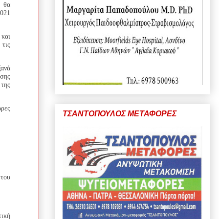
 θα
2021
 και
 τις
ξανά
ησης
της
ώρες
ΤΣΑΝΤΟΠΟΥΛΟΣ ΜΕΤΑΦΟΡΕΣ
του
τική