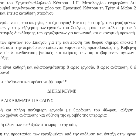
η του Εργατοϋπαλληλικού Κέντρου Ι.Π. Μεσολογγίου ενημερώνει ότι
οιηθεί συγκέντρωση στο χώρο του Εργατικού Κέντρου τη Τρίτη 4 Μαΐου 
 και έπειτα κατάθεση στεφάνου.
ιά είναι ημέρα απεργίας και όχι αργίας! Είναι ημέρα τιμής των εργαζομένων
ιών για την εξέγερση των εργατών του Σικάγου, η οποία αποτέλεσε μια από
στιγμές διεκδίκησης των εργαζόμενων για κοινωνική και οικονομική προκοπή.
των εργατών του Σικάγου για την καθιέρωση του 8ωρου σήμερα αποκτά 
ικά αυτή την περίοδο που επίκεινται νομοθετικές πρωτοβουλίες της Κυβέρν
ν σε διακινδύνευση βασικές κατακτήσεις των αιματοβαμμένων αγώνων 
τάξης.
 είναι καθαρή και αδιαπραγμάτευτη: 8 ώρες εργασία, 8 ώρες ανάπαυση, 8 
ρόνο!
στε άνθρωποι και πρέπει να ζήσουμε!!!
ΔΙΕΚΔΙΚΟΥΜΕ
Α ΔΙΚΑΙΩΜΑΤΑ ΓΙΑ ΟΛΟΥΣ:
ή και πλήρη πενθήμερη εργασία με θωράκιση του 40ωρου, αύξηση 
ού χρόνου ανάπαυσης και αύξηση της αμοιβής της υπερωρίας.
ση όλων των ευελιξιών στο ωράριο εργασίας.
η της προστασίας των εργαζομένων από την απόλυση και ένταξη στην εργα