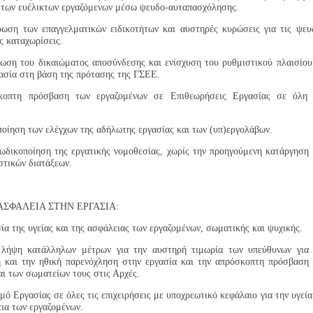
 των ευέλικτων εργαζόμενων μέσω ψευδο-αυταπασχόλησης.
ωση των επαγγελματικών ειδικοτήτων και αυστηρές κυρώσεις για τις ψευ
ς καταχωρίσεις.
ωση του δικαιώματος αποσύνδεσης και ενίσχυση του ρυθμιστικού πλαισίου
γασία στη βάση της πρότασης της ΓΣΕΕ.
οπτη πρόσβαση των εργαζομένων σε Επιθεωρήσεις Εργασίας σε όλη 
.
οίηση των ελέγχων της αδήλωτης εργασίας και των (υπ)εργολάβων.
ωδικοποίηση της εργατικής νομοθεσίας, χωρίς την προηγούμενη κατάργηση
στικών διατάξεων.
ΑΣΦΑΛΕΙΑ ΣΤΗΝ ΕΡΓΑΣΙΑ:
α της υγείας και της ασφάλειας των εργαζομένων, σωματικής και ψυχικής.
ήψη κατάλληλων μέτρων για την αυστηρή τιμωρία των υπεύθυνων για 
ή και την ηθική παρενόχληση στην εργασία και την απρόσκοπτη πρόσβαση
ι των σωματείων τους στις Αρχές.
ό Εργασίας σε όλες τις επιχειρήσεις με υποχρεωτικό κεφάλαιο για την υγεία
εια των εργαζομένων.