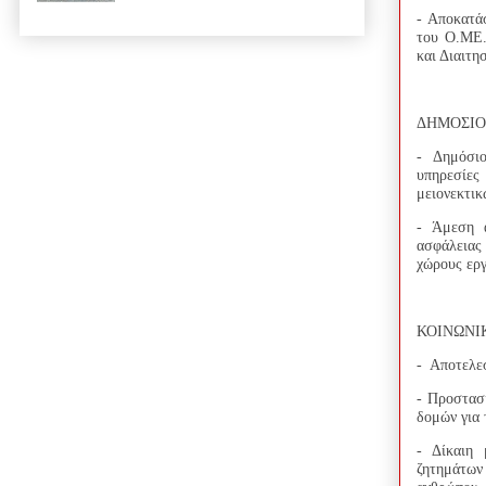
- Αποκατά
του Ο.ΜΕ.
και Διαιτη
ΔΗΜΟΣΙΟ
- Δημόσιο
υπηρεσίες
μειονεκτικ
- Άμεση α
ασφάλειας
χώρους εργ
ΚΟΙΝΩΝΙ
- Αποτελεσ
- Προστασί
δομών για 
- Δίκαιη 
ζητημάτων