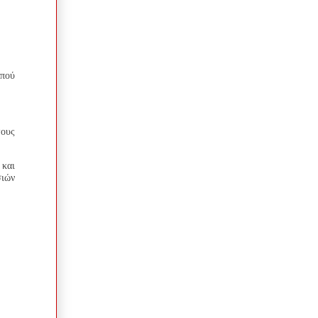
απού
τους
και
ιών