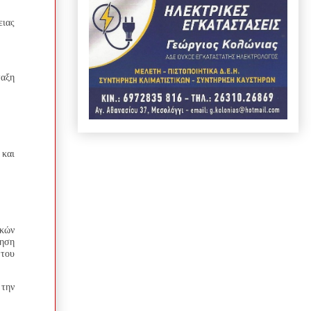
ειας
ταξη
και
ικών
ίηση
 του
 την