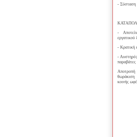
- Σύσταση
ΚΑΤΑΠΟΛ
- Αποτελε
εργατικού 
- Κρατική
- Αυστηρέ
παραβάτες
Αποτροπή 
θωράκιση 
κοινής ωφέ
ΖΗΤΩ
Η Δ