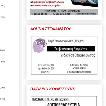
ικές
στην
ΑΘΗΝΑ ΣΤΕΦΑΝΑΤΟΥ
ένων
 και
λικό
ΒΑΣΙΛΙΚΗ ΚΟΥΝΤΖΟΥΝΗ
εση