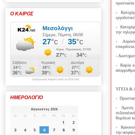
προστασία
- Κατοχύρ
Ο ΚΑΙΡΟΣ
εργοδοτικέ
- Κατοχύρ
την τηλερ
- Απρόσκ
επικράτεια
- Αυστηροπ
- Καμία κ
απορρυθμι
πρόγνωση καιρού από το k24.net
ΥΓΕΙΑ & 
ΗΜΕΡΟΛΟΓΙΟ
- Προστασί
- Άμεση λ
σεξουαλικ
θυμάτων κα
- Κανονισμ
την ασφάλ