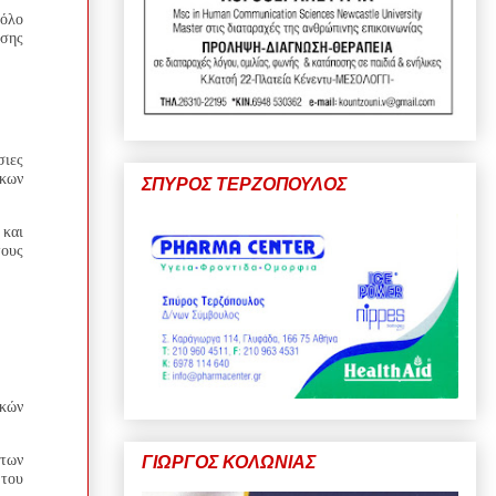
ρόλο
ησης
σιες
ίκων
ΣΠΥΡΟΣ ΤΕΡΖΟΠΟΥΛΟΣ
και
ους
ικών
 των
ΓΙΩΡΓΟΣ ΚΟΛΩΝΙΑΣ
του