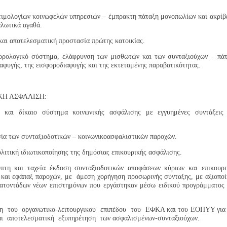
τιμολογίων κοινωφελών υπηρεσιών – έμπρακτη πάταξη μονοπωλίων και ακρίβ
αλωτικά αγαθά.
και αποτελεσματική προστασία πρώτης κατοικίας.
φορολογικό σύστημα, ελάφρυνση των μισθωτών και των συνταξιούχων – πά
αφυγής, της εισφοροδιαφυγής και της εκτεταμένης παραβατικότητας.
ΚΗ ΑΣΦΑΛΙΣΗ:
 και δίκαιο σύστημα κοινωνικής ασφάλισης με εγγυημένες συντάξεις 
ία των συνταξιοδοτικών – κοινωνικοασφαλιστικών παροχών.
λιτική ιδιωτικοποίησης της δημόσιας επικουρικής ασφάλισης.
πτη και ταχεία έκδοση συνταξιοδοτικών αποφάσεων κύριων και επικουρ
 και εφάπαξ παροχών, με άμεση χορήγηση προσωρινής σύνταξης, με αξιοπο
κατοντάδων νέων επιστημόνων που εργάστηκαν μέσω ειδικού προγράμματος
η του οργανωτικο-λειτουργικού επιπέδου του ΕΦΚΑ και του ΕΟΠΥΥ για
αι αποτελεσματική εξυπηρέτηση των ασφαλισμένων-συνταξιούχων.