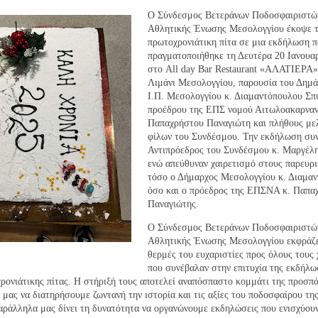
Ο Σύνδεσμος Βετεράνων Ποδοσφαιριστώ
Αθλητικής Ένωσης Μεσολογγίου έκοψε 
πρωτοχρονιάτικη πίτα σε μια εκδήλωση 
πραγματοποιήθηκε τη Δευτέρα 20 Ιανουα
στο All day Bar Restaurant «ΑΛΑΤΙΕΡΑ»
Λιμάνι Μεσολογγίου, παρουσία του Δημά
Ι.Π. Μεσολογγίου κ. Διαμαντόπουλου Σπ
προέδρου της ΕΠΣ νομού Αιτωλοακαρναν
Παπαχρήστου Παναγιώτη και πλήθους με
φίλων του Συνδέσμου. Την εκδήλωση συν
Αντιπρόεδρος του Συνδέσμου κ. Μαργέλ
ενώ απεύθυναν χαιρετισμό στους παρευρ
τόσο ο Δήμαρχος Μεσολογγίου κ. Διαμα
όσο και ο πρόεδρος της ΕΠΣΝΑ κ. Παπα
Παναγιώτης.
Ο Σύνδεσμος Βετεράνων Ποδοσφαιριστώ
Αθλητικής Ένωσης Μεσολογγίου εκφράζε
θερμές του ευχαριστίες προς όλους τους
που συνέβαλαν στην επιτυχία της εκδήλ
ρονιάτικης πίτας. Η στήριξή τους αποτελεί αναπόσπαστο κομμάτι της προσπά
μας να διατηρήσουμε ζωντανή την ιστορία και τις αξίες του ποδοσφαίρου της
αράλληλα μας δίνει τη δυνατότητα να οργανώνουμε εκδηλώσεις που ενισχύου