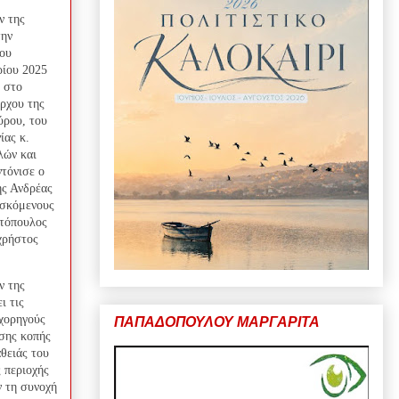
ν της
την
που
ρίου 2025
 στο
ρχου της
ύρου, του
ίας κ.
λών και
τόνισε ο
ης Ανδρέας
ισκόμενους
ντόπουλος
χρήστος
ν της
ι τις
 χορηγούς
ΠΑΠΑΔΟΠΟΥΛΟΥ ΜΑΡΓΑΡΙΤΑ
ωσης κοπής
θειάς του
 περιοχής
ν τη συνοχή