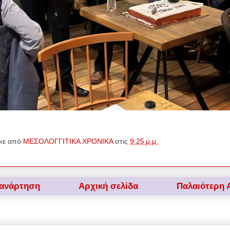
κε από
ΜΕΣΟΛΟΓΓΙΤΙΚΑ ΧΡΟΝΙΚΑ
στις
9:25 μ.μ.
 ανάρτηση
Αρχική σελίδα
Παλαιότερη 