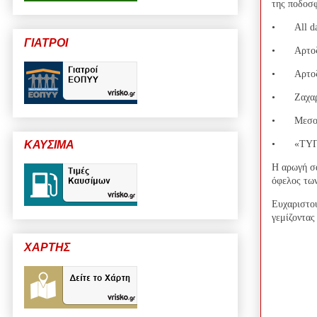
της ποδοσφ
•
All d
ΓΙΑΤΡΟΙ
•
Αρτο
•
Αρτο
•
Ζαχα
•
Μεσο
•
«ΤΥΠ
ΚΑΥΣΙΜΑ
Η αρωγή σα
όφελος των
Ευχαριστού
γεμίζοντας
ΧΑΡΤΗΣ