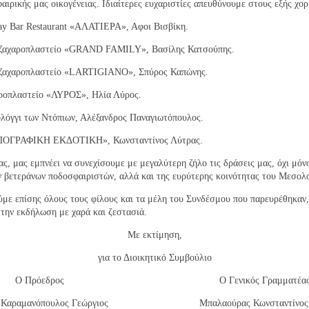
αιρικής μας οικογένειας. Ιδιαίτερες ευχαριστίες απευθύνουμε στους εξής χορ
ay Bar Restaurant «ΑΛΑΤΙΕΡΑ», Αφοι Βισβίκη.
ζαχαροπλαστείο «GRAND FAMILY», Βασίλης Κατσούπης.
ζαχαροπλαστείο «LARTIGIANO», Σπύρος Καπώνης.
ροπλαστείο «ΛΥΡΟΣ», Ηλία Λύρος.
λόγγι των Ντόπιων, Αλέξανδρος Παναγιωτόπουλος.
ΟΓΡΑΦΙΚΗ ΕΚΔΟΤΙΚΗ», Κωνσταντίνος Λύτρας.
ς, μας εμπνέει να συνεχίσουμε με μεγαλύτερη ζήλο τις δράσεις μας, όχι μόν
 βετεράνων ποδοσφαιριστών, αλλά και της ευρύτερης κοινότητας του Μεσολο
με επίσης όλους τους φίλους και τα μέλη του Συνδέσμου που παρευρέθηκαν,
 την εκδήλωση με χαρά και ζεστασιά.
Με εκτίμηση,
για το Διοικητικό Συμβούλιο
Ο Πρόεδρος
Ο Γενικός Γραμματέα
Καραμανόπουλος Γεώργιος
Μπαλαούρας Κωνσταντίνος