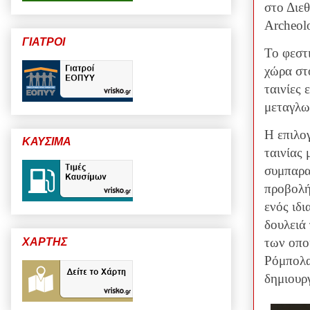
στο Διε
Archeolo
ΓΙΑΤΡΟΙ
Το φεστι
χώρα στ
ταινίες
μεταγλω
Η επιλο
ΚΑΥΣΙΜΑ
ταινίας 
συμπαρα
προβολή
ενός ιδι
δουλειά 
των οπο
ΧΑΡΤΗΣ
Ρόμπολας
δημιουργ