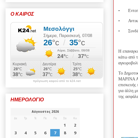
•
Εντοπ
Ο ΚΑΙΡΟΣ
•
Αντικ
•
Συνδέ
Η επαναγκυ
κάτω από τ
αγκυροβολί
Το Δημοτικ
ΜΑΡΙΝΑ Α.Ε
πρόγνωση καιρού από το k24.net
επισκευής 
για άλλη μ
της ασφάλε
ΗΜΕΡΟΛΟΓΙΟ