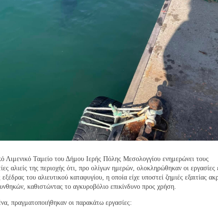
κό Λιμενικό Ταμείο του Δήμου Ιερής Πόλης Μεσολογγίου ενημερώνει τους
ίες αλιείς της περιοχής ότι, προ ολίγων ημερών, ολοκληρώθηκαν οι εργασίες
 εξέδρας του αλιευτικού καταφυγίου, η οποία είχε υποστεί ζημιές εξαιτίας ακ
υνθηκών, καθιστώντας το αγκυροβόλιο επικίνδυνο προς χρήση.
να, πραγματοποιήθηκαν οι παρακάτω εργασίες: