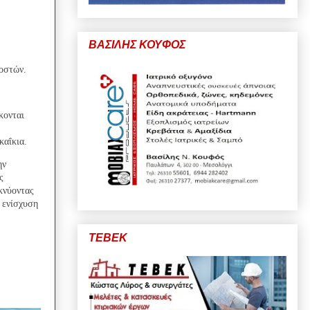
ΒΑΣΙΛΗΣ ΚΟΥΦΟΣ
ιοστών.
κονται
καΐκια.
ην
ς
κνύοντας
 ενίσχυση
ΤΕΒΕΚ