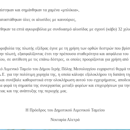
ίστηκαν και σημάνθηκαν τα χαμένα «μπλόκια»,
αταστάθηκαν όλες οι αλυσίδες με καινούριες,
θηκαν τα επτά αγκυροβόλια με συνδυασμό αλυσίδας με σχοινί (κάβο) 32 χιλ
ροβολία της πλωτής εξέδρας έγινε με τη χρήση των ορθών δεστρών που βρίσ
ην πλωτή, εξασφαλίζοντας έτσι την πρέπουσα σταθερότητα και ασφάλεια του
ου, σε αντίθεση με τις επάνω δέστρες, οι οποίες προορίζονται για χρήση από 
ό Λιμενικό Ταμείο του Δήμου Ιερής Πόλης Μεσολογγίου ευχαριστεί θερμά τ
. για την πολύτιμη χορηγία της, η οποία κάλυψε εξολοκλήρου τη δαπάνη τη
και συνέβαλε καθοριστικά στην ολοκλήρωση αυτού του εγχειρήματος, αποδει
ια φορά τη σημασία της συνεργασίας μεταξύ φορέων και επιχειρήσεων για την
ιας και της ανάπτυξης της περιοχής μας.
Η Πρόεδρος του Δημοτικού Λιμενικού Ταμείου
Νεκταρία Αλετρά