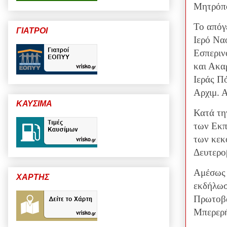
Μητρόπο
Το απόγ
ΓΙΑΤΡΟΙ
Ιερό Να
Εσπεριν
και Ακα
Ιεράς Π
Αρχιμ. 
ΚΑΥΣΙΜΑ
Κατά τη
των Εκπ
των κεκ
Δευτερο
Αμέσως 
ΧΑΡΤΗΣ
εκδήλωσ
Πρωτοβά
Μπερερή