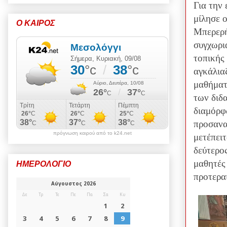
Για την
μίλησε 
Ο ΚΑΙΡΟΣ
Μπερερἠ
συγχωρι
τοπικής
αγκάλια
μαθήματ
των διδ
διαμόρφ
προσανα
πρόγνωση καιρού από το k24.net
μετέπει
δεύτερος
μαθητές 
ΗΜΕΡΟΛΟΓΙΟ
προτερα