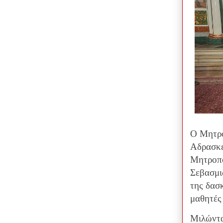
Ο Μητρο
Αδρασκέλ
Μητροπό
Σεβασμι
της δασ
μαθητές 
Μιλώντας