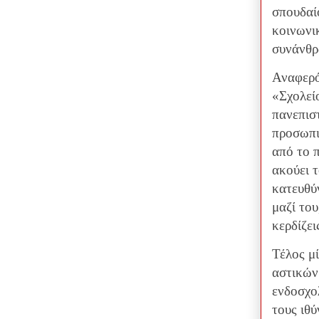
σπουδαί
κοινωνι
συνάνθ
Αναφερό
«Σχολεί
πανεπισ
προσωπι
από το π
ακούει 
κατευθύν
μαζί του
κερδίζει
Τέλος μ
αστικών
ενδοσχο
τους ιθύ