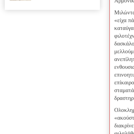
Αρμονικο
Μιλώντας
«είχα πά
καταύγα
φιλοτέχ
δασκάλου
μελλούμ
ανεπίληπ
ενθουσια
επινοητι
επίκαιρο
σταματά
δραστηρ
Ολοκληρ
«ακούστ
διακρίνε
φιλαλήθε