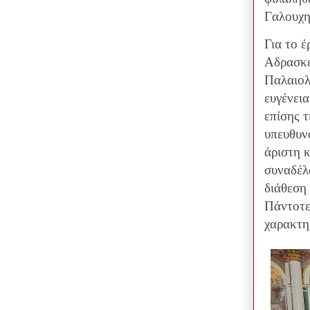
Γαλουχη
Για το 
Αδρασκέ
Παλαιολ
ευγένει
επίσης τ
υπευθυνό
άριστη κ
συναδέλφ
διάθεση
Πάντοτε 
χαρακτη