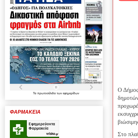
Ο Δήμος
Τα
πρωτοσέλιδα
των
εφημερίδων
δημοτών
προχωρά
ΦΑΡΜΑΚΕΙΑ
εκσυγχρ
βιώσιμη
Στο πλα