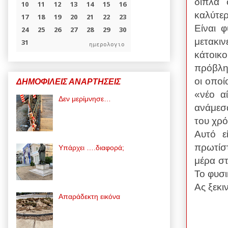
δίπλα 
καλύτερ
Είναι 
μετακι
ημερολογιο
κάτοικο
πρόβλημ
οι οποί
ΔΗΜΟΦΙΛΕΙΣ ΑΝΑΡΤΗΣΕΙΣ
«νέο α
Δεν μερίμνησε…
ανάμεσ
του χρό
Αυτό ε
πρωτίστ
Υπάρχει ….διαφορά;
μέρα στ
Το φυσι
Ας ξεκ
Απαράδεκτη εικόνα