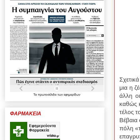
Σχετικ
μια η ζ
άλλη οι
Τα
πρωτοσέλιδα
των
εφημερίδων
καθώς κ
τέλος τ
ΦΑΡΜΑΚΕΙΑ
Βέβαια 
πόλη «τ
επαγρυπ