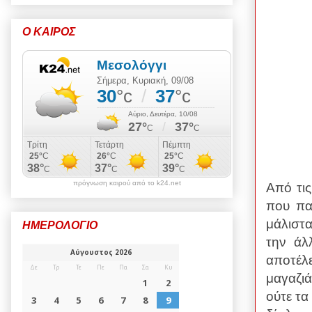
Ο ΚΑΙΡΟΣ
πρόγνωση καιρού από το k24.net
Από τι
που παρ
μάλιστα
ΗΜΕΡΟΛΟΓΙΟ
την άλ
αποτέλ
μαγαζι
ούτε τα