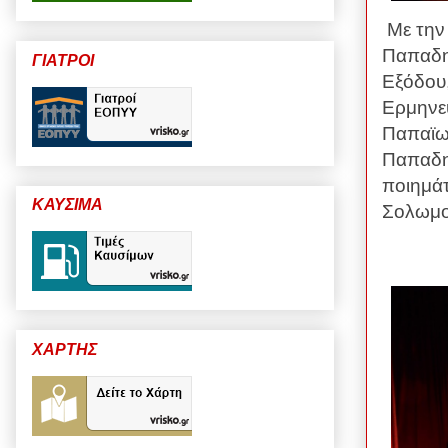
Με την
Παπαδημ
ΓΙΑΤΡΟΙ
Εξόδου,
Ερ
μηνε
Παπαϊω
Παπαδη
ποιημά
ΚΑΥΣΙΜΑ
Σολωμο
ΧΑΡΤΗΣ