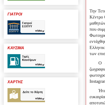
Την Τετ
ΓΙΑΤΡΟΙ
Κέντρο 
μαθητών
που συμ
Φωτογρα
εντάχθη
Ελληνικ
ΚΑΥΣΙΜΑ
των επι
Ο 
ζωγραφ
φωτογρα
Instagr
ΧΑΡΤΗΣ
Ήτα
ευκαιρ
αποτυπ