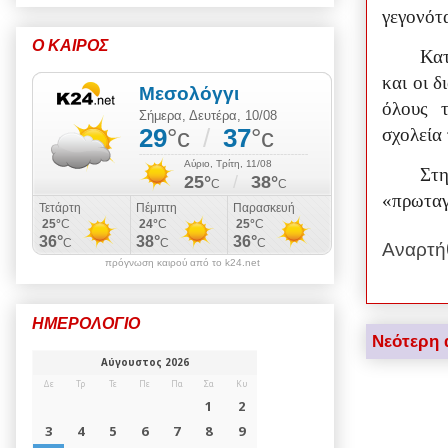
γεγονότ
Ο ΚΑΙΡΟΣ
Κατ
και οι 
όλους 
σχολεία 
Στ
«πρωταγ
Αναρτή
πρόγνωση καιρού από το k24.net
ΗΜΕΡΟΛΟΓΙΟ
Νεότερη 