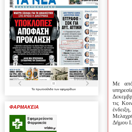
Με από
υπηρεσ
Τα
πρωτοσέλιδα
των
εφημερίδων
Δεκεμβρ
τις Κοι
ΦΑΡΜΑΚΕΙΑ
ένδειξη
Μελαχρή
Δήμου Ι