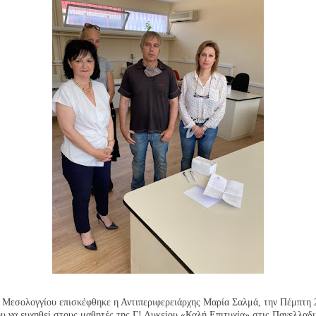
Μεσολογγίου επισκέφθηκε η Αντιπεριφερειάρχης Μαρία Σαλμά, την Πέμπτη 
υ να ευχηθεί στους μαθητές της Γ! Λυκείου «Καλή Επιτυχία» στις Πανελλαδι