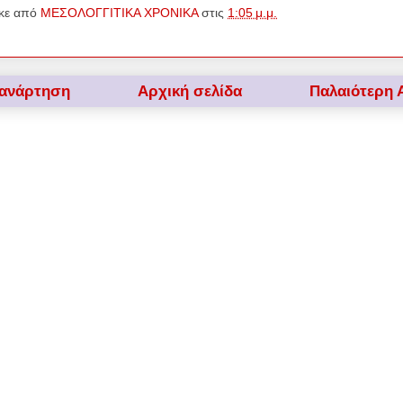
κε από
ΜΕΣΟΛΟΓΓΙΤΙΚΑ ΧΡΟΝΙΚΑ
στις
1:05 μ.μ.
 ανάρτηση
Αρχική σελίδα
Παλαιότερη 