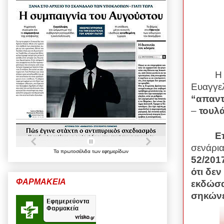
Η
Ευαγγε
“απαντ
–
τουλ
Ε
σενάρι
Τα
πρωτοσέλιδα
των
εφημερίδων
52/20
ότι δεν
ΦΑΡΜΑΚΕΙΑ
εκδώσα
σηκώνε