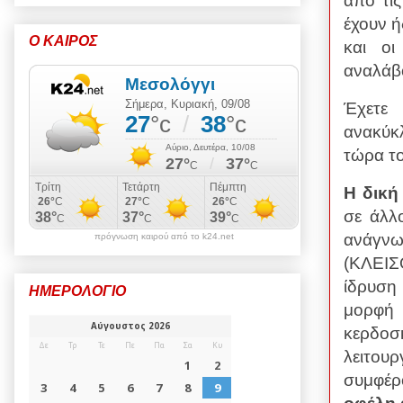
από τι
έχουν ή
Ο ΚΑΙΡΟΣ
και οι
αναλάβο
Έχετε 
ανακύκλ
τώρα το
Η δική
σε άλλ
ανάγν
πρόγνωση καιρού από το k24.net
(ΚΛΕΙΣ
ίδρυση
ΗΜΕΡΟΛΟΓΙΟ
μορφή
κερδοσ
λειτο
συμφέρ