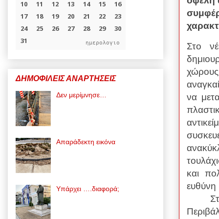
οφέλη 
συμφέρ
χαρακτ
ημερολογιο
Στο ν
δημιο
χώρους
ΔΗΜΟΦΙΛΕΙΣ ΑΝΑΡΤΗΣΕΙΣ
αναγκα
Δεν μερίμνησε…
να μετ
πλαστ
αντικε
συσκε
Απαράδεκτη εικόνα
ανακύκ
τουλάχι
και πο
ευθύνη
Υπάρχει ….διαφορά;
Σ
Περιβ