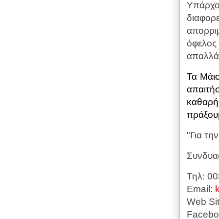
Υπάρχο
διαφορ
απορρι
όφελος 
απαλλάξ
Τα Μάιο
απαιτήσ
καθαρή
πράξο
"Για τη
Συνδυασ
Τηλ: 0
Email:
Web Sit
Facebo