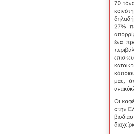
70 τόνο
κοινότ
δηλαδή
27% πε
απορρί
ένα πρ
περιβά
επισκευ
κάτοικ
κάποιο
μας, ό
ανακύκλ
Οι καφ
στην Ελ
βιοδια
διαχείρ