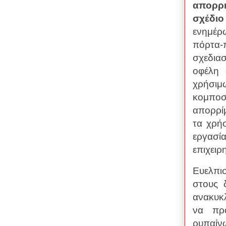
απορρι
σχέδιο
ενημέρ
πόρτα-
σχεδιασ
οφέλη
χρήσι
κομποσ
απορρίμ
τα χρή
εργασ
επιχειρ
Ευελπι
στους 
ανακυκ
να πρ
ρυπαίν