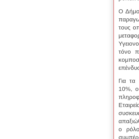
Ο Δήμος
παραγω
τους οπ
μεταφο
Υγειον
τόνο π
κομποσ
επένδυσ
Για τα
10%, ο
πληροφο
Εταιρ
συσκευ
απαξιώ
ο ρόλο
συμπέρ