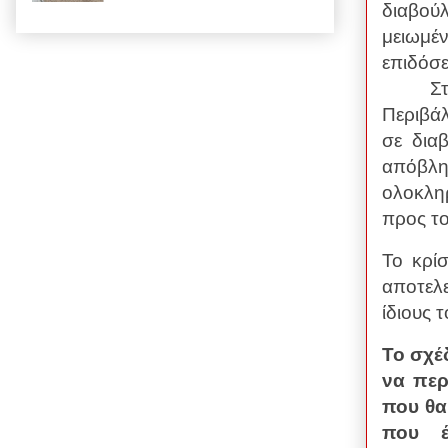
διαβού
μειωμέν
επιδόσ
Σ
Περιβάλ
σε δια
απόβλη
ολοκλη
προς το
Το κρί
αποτελ
ίδιους 
Το σχέ
να περ
που θα
που έ