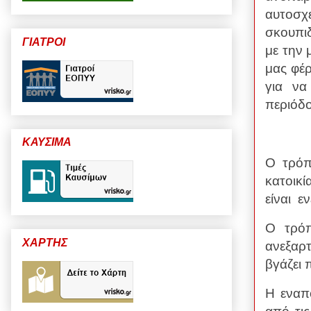
αυτοσχ
σκουπι
ΓΙΑΤΡΟΙ
με την
μας φέ
για να
περιόδο
ΚΑΥΣΙΜΑ
Ο τρόπ
κατοικί
είναι ε
Ο τρόπ
ΧΑΡΤΗΣ
ανεξαρ
βγάζει 
Η εναπ