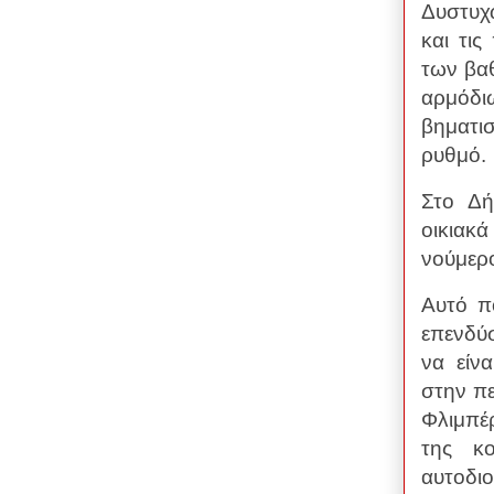
Δυστυχ
και τι
των βαθ
αρμόδ
βηματισ
ρυθμό.
Στο Δή
οικιακ
νούμερ
Αυτό π
επενδύ
να είν
στην π
Φλιμπέ
της κ
αυτοδιο