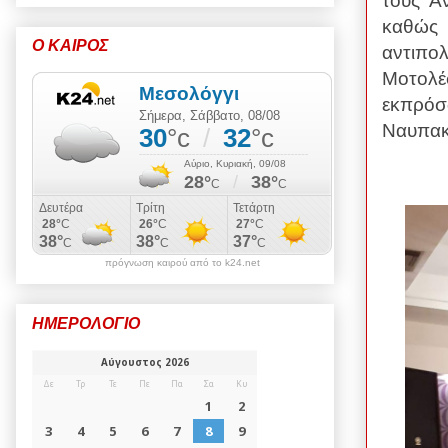
τους Α
καθώς 
Ο ΚΑΙΡΟΣ
αντιπολ
Μοτολ
εκπρό
Ναυπακτ
πρόγνωση καιρού από το k24.net
ΗΜΕΡΟΛΟΓΙΟ