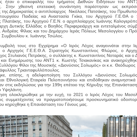
ς ήταν ο επικεφαλής του τμήματος Διεθνών Ειδήσεων του ΑΝΤ
ς. Στην χθεσινή επετειακή συνάντηση παρέστησαν ως εκπρόσ
 της Δημοκρατίας ο αντιπλοίαρχος Νικόλαος Πατσάκης, του Πρωθυπο
πουργείου Παιδείας κα Αναστασία Γκίκα, του Αρχηγού Γ.Ε.ΘΑ ο 
 Πλατάκης, του Αρχηγού Γ.Ε.Ν. ο αρχιπλοίαρχος Ιωάννης Καλογερόπ
άρχη Δυτικής Ελλάδας ο Βοηθός Περιφερειάρχη και εντεταλμένος σύμ
. Ανδρέας Φίλιας και του Δημάρχου Ιεράς Πόλεως Μεσολογγίου ο Πρ
 Συμβουλίου κ. Ιωάννης Τσώλος.
συμβολή τους στο Εγχείρημα «Ο Ιερός Λόχος αναγεννάται στην Ι
ν ο Αρχηγός Γ.Ε.Ε.Θ.Α. Στρατηγός Κωνσταντίνος Φλώρος, ο Αρχηγ
χος Στυλιανός Πετράκης, ο συλλέκτης κ. Κωνσταντίνος Νοταράς και ο 
 και Ενημέρωσης του ΑΝΤ1 κ. Κωστής Τσιακανίκας και ανακηρύχθηκα
Συλλόγου Φίλοι της Μουσικής «Διονύσιος Σολωμός» οι κ.κ. Θεόδωρο
τάφυλλος Τριανταφυλλόπουλος.
κε, επίσης, η αδελφοποίηση του Συλλόγου «Διονύσιος Σολωμό
και Εθνολογική Εταιρεία Πελοποννήσου και επιδόθηκαν αναμνηστικά
αν στις εκδηλώσεις για την 199η επέτειο της Κήρυξης της Επανάστασ
ο Υψηλάντη.
ηση ολοκληρώθηκε με την ευχή, το 2021 ο Ιερός Λόχος του Μεσολ
υς συμμετέχοντες να πραγματοποιήσουμε προσκυνηματικό οδοιπορ
ου κηρύχθηκε η Επανάσταση του Γένους μας.