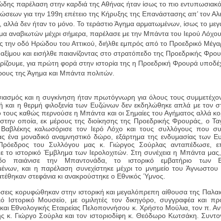
ώδης παρέλαση στην καρδιά της Αθήνας ήταν ίσως το πιο εντυπωσιακό
ώσεων για την 199η επέτειο της Κήρυξης της Επανάστασης απ’ τον Αλ
 αλλά δεν ήταν το μόνο. Το τεράστιο Άγημα αρματωμένων, ίσως το με
ημα αναβιωτών μέχρι σήμερα, παρέλασε με την Μπάντα του Ιερού Λόχο
ς την οδό Ηρώδου του Αττικού, διήλθε εμπρός από το Προεδρικό Μέγαρ
ξίμου και εισήλθε παιανίζοντας στο στρατόπεδο της Προεδρικής Φρου
ίζουμε, για πρώτη φορά στην ιστορία της η Προεδρική Φρουρά υποδέ
ους της Άγημα και Μπάντα πολιτών.
ιασμός και η συγκίνηση ήταν πρωτόγνωρη για όλους τους συμμετέχο
 και η θερμή φιλοξενία των Ευζώνων δεν εκδηλώθηκε απλά με τον σ
ό τους καθώς περνούσε η Μπάντα και οι Σημαίες του Αγήματος αλλά 
 στην οποία, εκ μέρους της διοίκησης της Προεδρικής Φρουράς, ο Τ
 Βαβλέκης καλωσόρισε τον Ιερό Λόχο και τους συλλόγους που συμ
ας ένα μοναδικό αναμνηστικό δώρο, εξάρτημα της ενδυμασίας των Ε
 Πρόεδρος του Συλλόγου μας κ. Γιώργος Σούρλας ανταπέδωσε, επ
ε το ιστορικό Έμβλημα των Ιερολοχιτών. Στη συνέχεια η Μπάντα μας
εδο παιάνισε
την Μπαντονάδα, το ιστορικό εμβατήριο των Ε
ένων, και η παρέλαση συνεχίστηκε μέχρι το μνημείο του Άγνωστου 
τέθηκαν στεφάνια κι ανακρούστηκε ο Εθνικός Ύμνος.
σεις κορυφώθηκαν στην ιστορική και μεγαλόπρεπη αίθουσα της Παλα
κό Ιστορικό Μουσείο, με ομιλητές τον δικηγόρο, συγγραφέα και πρ
 και Εθνολογικής Εταιρείας Πελοποννήσου κ. Χρήστο Μούλια, τον π. Α
ς κ. Γιώργο Σούρλα και τον ιστοριοδίφη κ. Θεόδωρο Κωτσάκη. Συντο