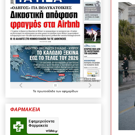
Τα
πρωτοσέλιδα
των
εφημερίδων
ΦΑΡΜΑΚΕΙΑ