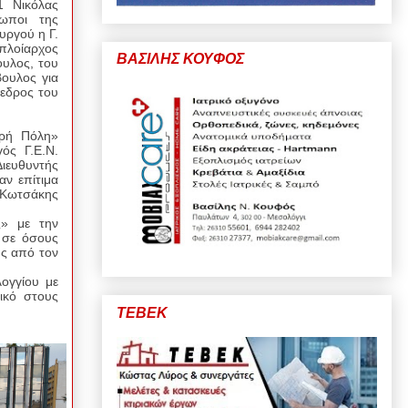
1 Νικόλας
ωποι της
υργού η Γ.
πλοίαρχος
ΒΑΣΙΛΗΣ ΚΟΥΦΟΣ
ουλος, του
βουλος για
όεδρος του
ερή Πόλη»
ός Γ.Ε.Ν.
Διευθυντής
ν επίτιμα
ς Κωτσάκης
ς» με την
 σε όσους
ης από τον
ογγίου με
ικό στους
ΤΕΒΕΚ