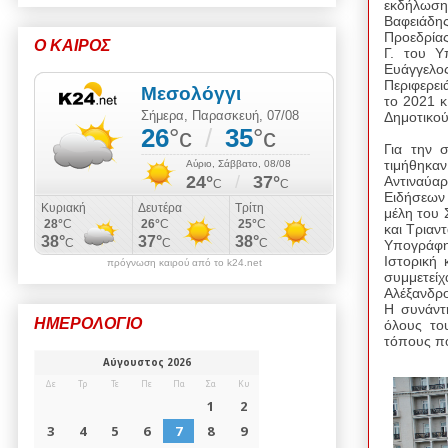
εκδήλωση
Βαφειάδη
Προεδρίας
Ο ΚΑΙΡΟΣ
Γ. του Υ
Ευάγγελος
Περιφερει
το 2021 κ
Δημοτικού
Για την 
τιμήθηκα
Αντιναύαρ
Ειδήσεων
μέλη του 
και Τριαν
Υπογράφη
Ιστορική 
πρόγνωση καιρού από το k24.net
συμμετείχ
Αλέξανδρ
Η συνάντ
ΗΜΕΡΟΛΟΓΙΟ
όλους το
τόπους π