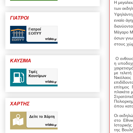
Η μεγαλει
των εκδηλ
Υψηλάντη,
ΓΙΑΤΡΟΙ
ενιαίο άγ
διανύοντα
Μέγαρο Μα
όσων γνωρ
στους χώρ
Ο ενθουσ
ΚΑΥΣΙΜΑ
η υποδοχή
χαιρετισμ
με τελετή
Νικόλαος
επιδίδοντ
επίτιμος
πλακέτα μ
Στρατόπ
Πολιορκημ
ΧΑΡΤΗΣ
όπου κατα
Οι εκδηλώ
στο Εθνι
Ιστορικής
της Βουλή