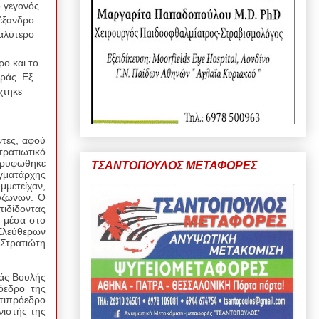
 γεγονός
έξανδρο
γαλύτερο
υ
ο και το
ράς. Εξ
χτηκε
ντες, αφού
τρατιωτικό
κορυφώθηκε
ΤΣΑΝΤΟΠΟΥΛΟΣ ΜΕΤΑΦΟΡΕΣ
αγματάρχης
μετείχαν,
υζώνων. Ο
ιδίδοντας
, μέσα στο
λεύθερων
Στρατιώτη
ιάς Βουλής
όεδρο της
ντιπρόεδρο
νιστής της