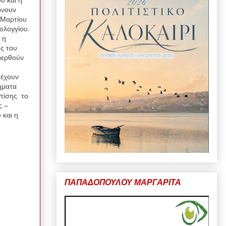
ώνουν
 Μαρτίου
ολογγίου.
 η
ς του
φερθούν
τέχουν
ήματα
πίσης
το
ς –
 και η
ΠΑΠΑΔΟΠΟΥΛΟΥ ΜΑΡΓΑΡΙΤΑ