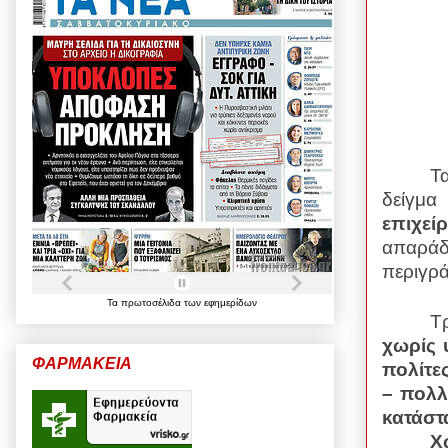
Τ
δείγμ
επιχε
απαρά
περιγρά
Τα
πρωτοσέλιδα
των
εφημερίδων
Τ
χωρίς 
ΦΑΡΜΑΚΕΙΑ
πολίτε
– πολλ
κατάστ
Χ