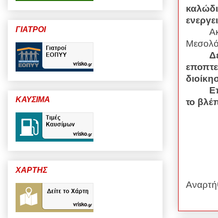
καλώδι
ενεργε
ΓΙΑΤΡΟΙ
Α
Μεσολόγ
Δ
εποπτε
διοίκη
Ε
ΚΑΥΣΙΜΑ
το βλέπ
ΧΑΡΤΗΣ
Αναρτή