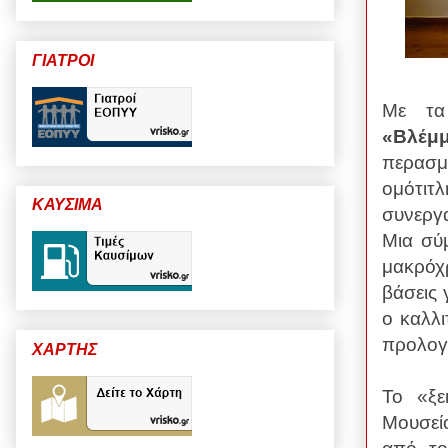
ΓΙΑΤΡΟΙ
Με τα
«Βλέμ
περασμ
ομότιτ
ΚΑΥΣΙΜΑ
συνεργα
Μια σύ
μακρόχ
βάσεις 
ο καλλ
προλογί
ΧΑΡΤΗΣ
Το «ξε
Μουσεί