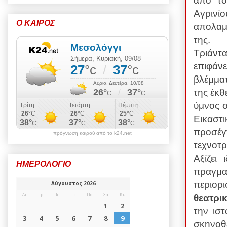
από το
Αγριν
Ο ΚΑΙΡΟΣ
απολαμ
της.
Τριάντα
επιφάν
βλέμμα
της έκ
ύμνος 
Εικαστι
προσέγγ
πρόγνωση καιρού από το k24.net
τεχνοτρ
Αξίζει
ΗΜΕΡΟΛΟΓΙΟ
πραγμα
περιορ
θεατρι
την ισ
σκηνο