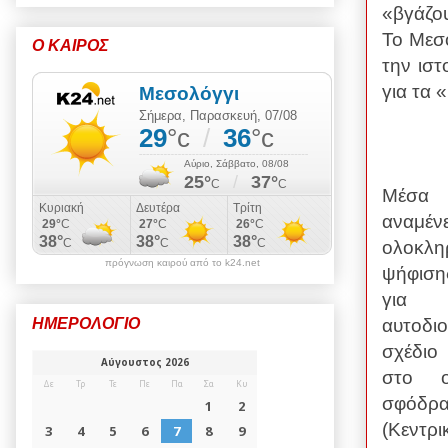
«βγάζο
Το Μεσο
Ο ΚΑΙΡΟΣ
την ιστ
για τα 
Μέσα
ανα
ολοκληρ
πρόγνωση καιρού από το k24.net
ψήφιση
για 
αυτοδι
ΗΜΕΡΟΛΟΓΙΟ
σχέδιο
στο οπ
σφόδρ
(Κεντρ