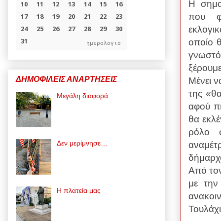
Η σημα
που φ
εκλογι
οποίο θ
ημερολογιο
γνωστό
ξέρουμε
ΔΗΜΟΦΙΛΕΙΣ ΑΝΑΡΤΗΣΕΙΣ
Μένει ν
της «θα
Μεγάλη διαφορά
αφού π
θα εκλέ
ρόλο 
Δεν μερίμνησε…
αναμέτ
δήμαρχο
Από τον
με την
Η πλατεία μας
ανακο
Τουλάχι