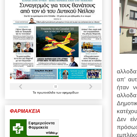
αλλοδα
απ’ αυ
ήταν ν
Τα
πρωτοσέλιδα
των
εφημερίδων
αλλοδ
Δημοτι
κατέχου
ΦΑΡΜΑΚΕΙΑ
Δεν εί
πρόσ
εμπλέκ