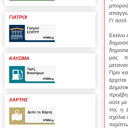
μπορού
απαγγελ
ΓΙΑΤΡΟΙ
Γι’ αυτ
Εκείνο 
δημοσιό
δημοσι
μας π
ΚΑΥΣΙΜΑ
μετανασ
Πριν κ
έρχετα
Δημοτι
προέβη
ΧΑΡΤΗΣ
ούτε με
της η 
σχόλια 
περίπτ