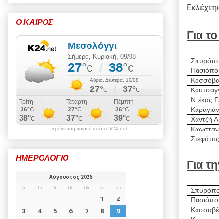
Εκλέχτη
Ο ΚΑΙΡΟΣ
Για τ
Σπυρόπο
Πασιόπο
Κοσσόβα
Κουτσαγ
Ντέκας Γ
Καραγιά
Χαντζή Α
Κωνσταν
πρόγνωση καιρού από το k24.net
Στεφάτο
ΗΜΕΡΟΛΟΓΙΟ
Για τη
Σπυρόπο
Πασιόπο
Κασσαβέ