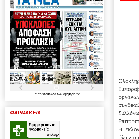
Ολοκλη
Εμποροβ
Τα
πρωτοσέλιδα
των
εφημερίδων
οργάνω
συνδικ
ΦΑΡΜΑΚΕΙΑ
Συλλόγω
Επιτροπ
Η εκλογ
όλων τω