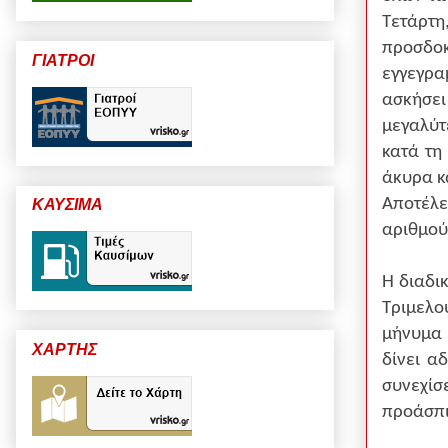
Τετάρτη
προσδο
ΓΙΑΤΡΟΙ
εγγεγρ
ασκήσει
μεγαλύτ
κατά τη
άκυρα κ
Αποτέλε
ΚΑΥΣΙΜΑ
αριθμού
Η διαδι
Τριμελο
μήνυμα 
ΧΑΡΤΗΣ
δίνει α
συνεχίσ
προάσπι