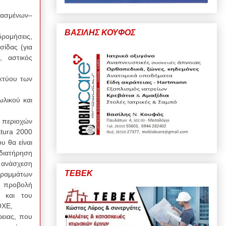
πασμένων–
ΒΑΣΙΛΗΣ ΚΟΥΦΟΣ
δρομήσεις,
σίδας (για
, αστικός
κτύου των
λικού και
ι περιοχών
tura 2000
υ θα είναι
 διατήρηση
 ανάσχεση
ΤΕΒΕΚ
γραμμάτων
, προβολή
ύ και του
ΟΧΕ,
ειας, που