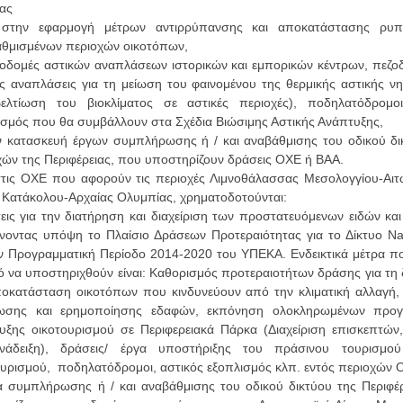
ας
στην εφαρμογή μέτρων αντιρρύπανσης και αποκατάστασης ρυ
θμισμένων περιοχών οικοτόπων,
οδομές αστικών αναπλάσεων ιστορικών και εμπορικών κέντρων, πεζο
ές αναπλάσεις για τη μείωση του φαινομένου της θερμικής αστικής νη
ελτίωση του βιοκλίματος σε αστικές περιοχές), ποδηλατόδρομοι
ισμός που θα συμβάλλουν στα Σχέδια Βιώσιμης Αστικής Ανάπτυξης,
ν κατασκευή έργων συμπλήρωσης ή / και αναβάθμισης του οδικού δι
χών της Περιφέρειας, που υποστηρίζουν δράσεις ΟΧΕ ή ΒΑΑ.
τις ΟΧΕ που αφορούν τις περιοχές Λιμνοθάλασσας Μεσολογγίου-Αιτω
 Κατάκολου-Αρχαίας Ολυμπίας, χρηματοδοτούνται:
εις για την διατήρηση και διαχείριση των προστατευόμενων ειδών κα
νοντας υπόψη το Πλαίσιο Δράσεων Προτεραιότητας για το Δίκτυο Na
ην Προγραμματική Περίοδο 2014-2020 του ΥΠΕΚΑ. Ενδεικτικά μέτρα πο
ό να υποστηριχθούν είναι: Καθορισμός προτεραιοτήτων δράσης για τη
ποκατάσταση οικοτόπων που κινδυνεύουν από την κλιματική αλλαγή,
ωσης και ερημοποίησης εδαφών, εκπόνηση ολοκληρωμένων προ
υξης οικοτουρισμού σε Περιφερειακά Πάρκα (Διαχείριση επισκεπτών
νάδειξη), δράσεις/ έργα υποστήριξης του πράσινου τουρισμο
ουρισμού,
ποδηλατόδρομοι, αστικός εξοπλισμός κλπ. εντός περιοχών 
 συμπλήρωσης ή / και αναβάθμισης του οδικού δικτύου της Περιφέρ