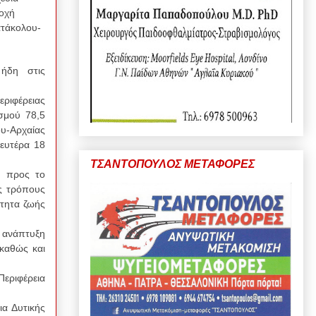
οχή
ατάκολου-
 ήδη
στις
ριφέρειας
σμού 78,5
υ-Αρχαίας
ευτέρα 18
ΤΣΑΝΤΟΠΟΥΛΟΣ ΜΕΤΑΦΟΡΕΣ
ν προς το
ς τρόπους
ότητα ζωής
 ανάπτυξη
καθώς και
Περιφέρεια
ια Δυτικής