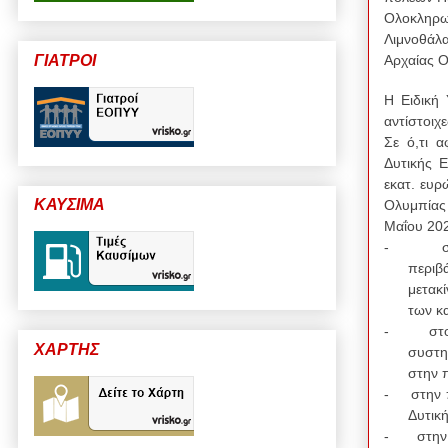
Ολοκληρωμ
Λιμνοθάλα
ΓΙΑΤΡΟΙ
Αρχαίας Ο
Η Ειδική 
αντίστοιχ
Σε ό,τι 
Δυτικής Ε
εκατ. ευ
ΚΑΥΣΙΜΑ
Ολυμπίας 
Μαΐου 202
-
περιβ
μετακ
των κ
-
στ
ΧΑΡΤΗΣ
συστη
στην 
-
στην 
Δυτικ
-
στην