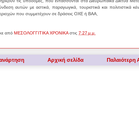
ηρίζουν τις υποδομές, που εντάσσονται στα Διευρωπαϊκά Δίκτυα Με
ύνδεση αυτών με αστικά, παραγωγικά, τουριστικά και πολιτιστικά κέ
εριοχών που συμμετέχουν σε δράσεις ΟΧΕ ή ΒΑΑ,
κε από
ΜΕΣΟΛΟΓΓΙΤΙΚΑ ΧΡΟΝΙΚΑ
στις
7:27 μ.μ.
 ανάρτηση
Αρχική σελίδα
Παλαιότερη 