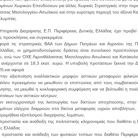
ένων Χωρικών Επενδύσεων για άλλες Χωρικές Στρατηγικές στην περι
σσας Μεσολογγίου-Αιτωλικού και στην ευρύτερη περιοχή του άξονα Κ
λυμπίας.
Υπηρεσία Διαχείρισης Ε.Π. Περιφέρειας Δυτικής Ελλάδας έχει προβεί
ες προσκλήσεις και συγκεκριμένα:
αφορά τις στρατηγικές ΒΑΑ των Δήμων Πατρέων και Αγρινίου της Πε
λλάδας, οι χρηματοδοτούμενες δράσεις είναι συνολικού προϋπολογι
ρώ, ενώ των ΟΧΕ
Λιμνοθάλασσας Μεσολογγίου-Αιτωλικού και Κατάκολο
ανέρχονται σε 18,3 εκατ. ευρώ
. Η υποβολή προτάσεων ξεκινά την Δ
0,και αφορά
στην αξιοποίηση εναλλακτικών μορφών αστικών μεταφορών φιλικώ
άλλον προκειμένου να μειωθούν οι επιπτώσεις από τους συμβατικού
ίνησης, να μειωθεί η κυκλοφοριακή συμφόρεση και να βελτιωθεί η ποι
ατοίκων των αστικών κέντρων,
ον εκσυγχρονισμό της λειτουργίας των δικτύων αποχέτευσης, στην
μάτων ελέγχου διαρροών στα δίκτυα μεταφοράς υγρών αποβλήτων, 
προμήθεια εξοπλισμού διαχείρισης λυμάτων,
προστασία και ανάδειξη της πολιτιστικής κληρονομιάς που διαθέτει η 
ής Ελλάδας
 προστασία και ανάδειξη των φυσικών τοπίων που διαθέτει Περιφέρε