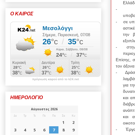
Ελλάδ
-
Ο ΚΑΙΡΟΣ
υποβα
-
σε υπ
αστικ
την β
εξοπλ
-
στη
περιο
Επίσης, σ
τον άξονα
-
Δράσ
λαμβά
πρόγνωση καιρού από το k24.net
για τ
δυνατ
ΗΜΕΡΟΛΟΓΙΟ
και α
διάβρ
ανάπτ
και α
οικοτ
-
Έργα