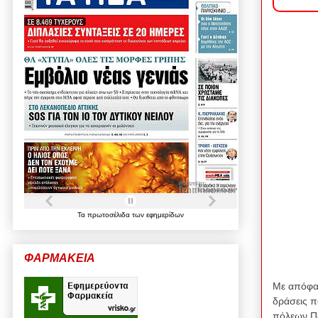
Τα
πρωτοσέλιδα
των
εφημερίδων
ΦΑΡΜΑΚΕΙΑ
Με απόφα
δράσεις π
πόλεων Πα