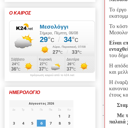
Το έργο
Ο ΚΑΙΡΟΣ
εκατομμ
Το κόστ
Μεσολογ
Είναι ε
ενταχθε
του δήμ
Η απόδο
και μελ
πρόγνωση καιρού από το k24.net
Η έναρξ
κανονική
ΗΜΕΡΟΛΟΓΙΟ
έτους κα
·
Σταμ
·
Με τ
παλαιά 