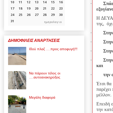
·
Σπάε
εξυγίαν
Η ΔΕΥΑΜ
ημερολογιο
της, όχι
·
Στην
ΔΗΜΟΦΙΛΕΙΣ ΑΝΑΡΤΗΣΕΙΣ
·
Στην
Ιδού πλαζ ….προς αποφυγή!!!
·
Στην
·
Στην
και
Να πάρουν τέλος οι
·
την 
….αυτοανακηρύξεις
Έτσι θα 
παρέχει 
μέλλον.
Μεγάλη διαφορά
Επειδή 
την κατά