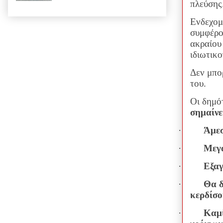
πλεύσης
Ενδεχομέ
συμφέρο
ακραίου
ιδιωτικ
Δεν μπο
του.
Οι δημό
σημαίνε
·
Άμεσ
·
Μεγά
·
Εξαγ
·
Θα δ
κερδίσο
·
Καμί