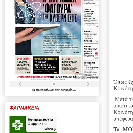
Όπως έχ
Κοινότη
Τα
πρωτοσέλιδα
των
εφημερίδων
Μετά τη
οριστικ
ΦΑΡΜΑΚΕΙΑ
Κοινότ
απέφερα
Το ΜΟΝΟ