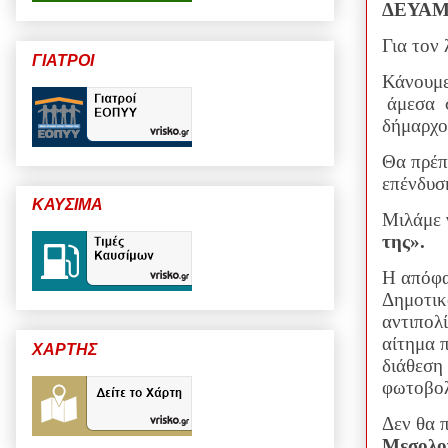
ΔΕΥΑ
Για τον 
ΓΙΑΤΡΟΙ
Κάνουμε
άμεσα σ
δήμαρχο
Θα πρέπ
επένδυ
ΚΑΥΣΙΜΑ
Μιλάμε 
της».
Η απόφα
Δημοτικ
αντιπολί
αίτημα 
ΧΑΡΤΗΣ
διάθεση
φωτοβολ
Δεν θα 
Μεσολο