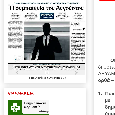
Ο
δημότε
ΔΕΥΑΜ,
Τα
πρωτοσέλιδα
των
εφημερίδων
ορθά –
1.
Ποι
ΦΑΡΜΑΚΕΙΑ
με 
δημ
δημ