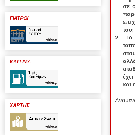
σε σ
παρ
ΓΙΑΤΡΟΙ
επι
του;
2.
Το
τοπ
στο
αλλ
ΚΑΥΣΙΜΑ
σταθ
έχει
και
Αναμέν
ΧΑΡΤΗΣ