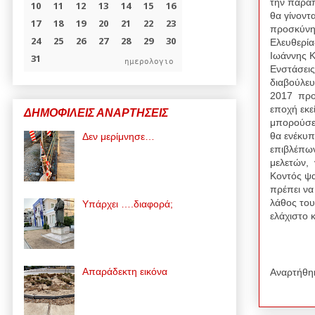
την παράπ
θα γίνοντ
προσκύνησ
Ελευθερία
Ιωάννης 
ημερολογιο
Ενστάσεις
διαβούλευ
2017 προς
εποχή εκε
ΔΗΜΟΦΙΛΕΙΣ ΑΝΑΡΤΗΣΕΙΣ
μπορούσε 
θα ενέκυπ
Δεν μερίμνησε…
επιβλέπων
μελετών, 
Κοντός ψα
πρέπει να
λάθος του
Υπάρχει ….διαφορά;
ελάχιστο 
Θε
Απαράδεκτη εικόνα
Αναρτήθη