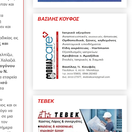
ταν και
τα
ΒΑΣΙΛΗΣ ΚΟΥΦΟΣ
η
εν και
δικίας εις
 και
ελπίζω,
 Χαλαζιά.
ρογόνου
υ Ν.
 εταιρεία
μισό
τα
ου
ΤΕΒΕΚ
ος και οι
λόγο να
 σε μια
 τον
 σήμερα