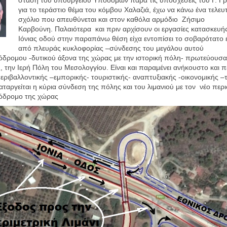
για το τεράστιο θέμα του κόμβου Χαλαζιά, έχω να κάνω ένα τελευ
σχόλιο που απευθύνεται και στον καθόλα αρμόδιο Ζήσιμο
Καρβούνη.
Παλαιότερα
και πριν αρχίσουν οι εργασίες κατασκευή
Ιόνιας οδού στην παραπάνω θέση είχα εντοπίσει το σοβαρότατο 
από πλευράς κυκλοφορίας –σύνδεσης του μεγάλου αυτού
όδρομου -δυτικού άξονα της χώρας με την ιστορική πόλη- πρωτεύουσα
ς, την Ιερή Πόλη του Μεσολογγίου. Είναι και παραμένει ανήκουστο και 
περιβαλλοντικής –εμπορικής- τουριστικής- αναπτυξιακής -οικονομικής –
καταργείται η κύρια σύνδεση της πόλης και του λιμανιού με τον
νέο περι
τόδρομο της χώρας