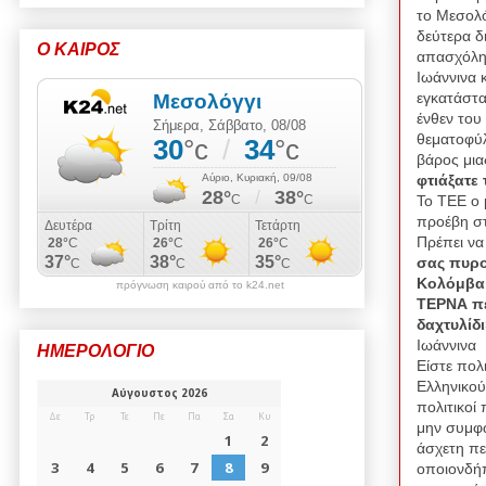
το Μεσολό
δεύτερα δι
Ο ΚΑΙΡΟΣ
απασχόλησ
Ιωάννινα 
εγκατάστα
ένθεν του
θεματοφύλ
βάρος μια
φτιάξατε
Το ΤΕΕ ο 
προέβη στ
Πρέπει να
σας πυρο
Κολόμβα 
πρόγνωση καιρού από το k24.net
ΤΕΡΝΑ πε
δαχτυλίδ
Ιωάννινα 
ΗΜΕΡΟΛΟΓΙΟ
Είστε πολ
Ελληνικού
πολιτικοί
μην συμφ
άσχετη πε
οποιονδήπ