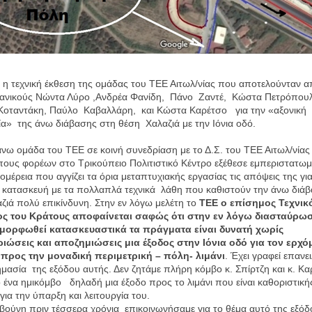
ή η τεχνική έκθεση της ομάδας του ΤΕΕ Αιτωλ/νίας που αποτελούνταν α
χανικούς Νώντα Λύρο ,Ανδρέα Φανίδη, Πάνο Ζαντέ, Κώστα Πετρόπου
Κοταντάκη, Παύλο Καβαλλάρη, και Κώστα Καρέτσο για την «αξονική
α» της άνω διάβασης στη θέση Χαλαζιά με την Ιόνια οδό.
ω ομάδα του ΤΕΕ σε κοινή συνεδρίαση με το Δ.Σ. του ΤΕΕ Αιτωλ/νίας 
υς φορέων στο Τρικούπειο Πολιτιστικό Κέντρο εξέθεσε εμπεριστατωμ
ομέρεια που αγγίζει τα όρια μεταπτυχιακής εργασίας τις απόψεις της γι
ι κατασκευή με τα πολλαπλά τεχνικά λάθη που καθιστούν την άνω διά
ζιά πολύ επικίνδυνη. Στην εν λόγω μελέτη το
ΤΕΕ ο επίσημος Τεχνικ
ς του Κράτους αποφαίνεται σαφώς ότι στην εν λόγω διασταύρ
αμορφωθεί κατασκευαστικά τα πράγματα είναι δυνατή χωρίς
ιώσεις και αποζημιώσεις μια έξοδος στην Ιόνια οδό για τον ερχ
 προς την μοναδική περιμετρική – πόλη- λιμάνι
. Έχει γραφεί επανε
μασία της εξόδου αυτής. Δεν ζητάμε πλήρη κόμβο κ. Σπίρτζη και κ. Κ
 ένα ημικόμβο δηλαδή μια έξοδο προς το λιμάνι που είναι καθοριστική
για την ύπαρξη και λειτουργία του.
βούνη πριν τέσσερα χρόνια επικοινωνήσαμε για το θέμα αυτό της εξό