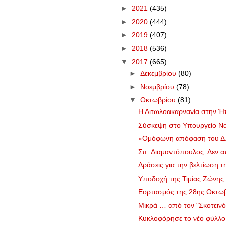
►
2021
(435)
►
2020
(444)
►
2019
(407)
►
2018
(536)
▼
2017
(665)
►
Δεκεμβρίου
(80)
►
Νοεμβρίου
(78)
▼
Οκτωβρίου
(81)
Η Αιτωλοακαρνανία στην Ήπε
Σύσκεψη στο Υπουργείο Ναυ
«Ομόφωνη απόφαση του Δ.Σ
Σπ. Διαμαντόπουλος: Δεν απ
Δράσεις για την βελτίωση 
Υποδοχή της Τιμίας Ζώνης 
Εορτασμός της 28ης Οκτωβρ
Μικρά … από τον "Σκοτεινό
Κυκλοφόρησε το νέο φύλλ