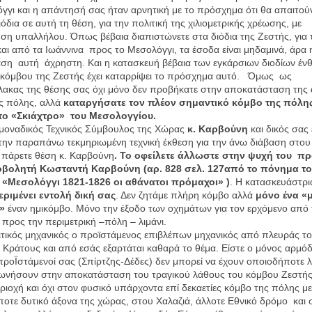
γγι και η απάντησή σας ήταν αρνητική με το πρόσχημα ότι θα απαιτούν
όδια σε αυτή τη θέση, για την πολιτική της χιλιομετρικής χρέωσης, με
η υπαλλήλου. Όπως βέβαια διαπιστώνετε στα διόδια της Ζεστής, για 
και από τα Ιωάννινα προς το Μεσολόγγι, τα έσοδα είναι μηδαμινά, άρα 
ση αυτή άχρηστη. Και η κατασκευή βέβαια των εγκάρσιων διοδίων ένθ
 κόμβου της Ζεστής έχει καταρρίψει το πρόσχημα αυτό. Όμως ως
ακας της θέσης σας όχι μόνο δεν προβήκατε στην αποκατάσταση της α
ς πόλης, αλλά
καταργήσατε τον πλέον σημαντικό κόμβο της πόλης
 το «Σκιάχτρο» του Μεσολογγίου.
μοναδικός Τεχνικός Σύμβουλος της Χώρας
κ. Καρβούνη
και δικός σας 
ην παραπάνω τεκμηριωμένη τεχνική έκθεση για την άνω διάβαση στου
 πάρετε θέση κ. Καρβούνη
. Το οφείλετε άλλωστε στην ψυχή του π
βολητή Κωσταντή Καρβούνη (αρ. 828 σελ. 127από το πόνημα το
«Μεσολόγγι 1821-1826 οι αθάνατοι πρόμαχοι» )
. Η κατασκευάστρια
ριμένει εντολή δική σας
. Δεν ζητάμε πλήρη κόμβο αλλά
μόνο ένα «
ι»
έναν ημικόμβο. Μόνο την έξοδο των οχημάτων για τον ερχόμενο από 
προς την περιμετρική –πόλη – λιμάνι.
ιτικός μηχανικός ο προϊστάμενος επιβλέπων μηχανικός από πλευράς τ
 Κράτους και από εσάς εξαρτάται καθαρά το θέμα. Είστε ο μόνος αρμόδι
 προΪστάμενοί σας (Σπίρτζης-Δέδες) δεν μπορεί να έχουν οποιοδήποτε 
ωνήσουν στην αποκατάσταση του τραγικού λάθους του κόμβου Ζεστής
ριοχή και όχι στον φυσικό υπάρχοντα επί δεκαετίες κόμβο της πόλης με
οτε δυτικό άξονα της χώρας, στου Χαλαζιά, άλλοτε Εθνικό δρόμο και