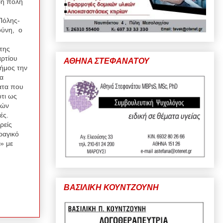
ρη πόλη
Πόλης-
ούνη, ο
της
αρτίου
ΑΘΗΝΑ ΣΤΕΦΑΝΑΤΟΥ
ήμος την
θα
ατα που
ότι ως
κών
ές.
ρείς
ραγικό
» με
ΒΑΣΙΛΙΚΗ ΚΟΥΝΤΖΟΥΝΗ