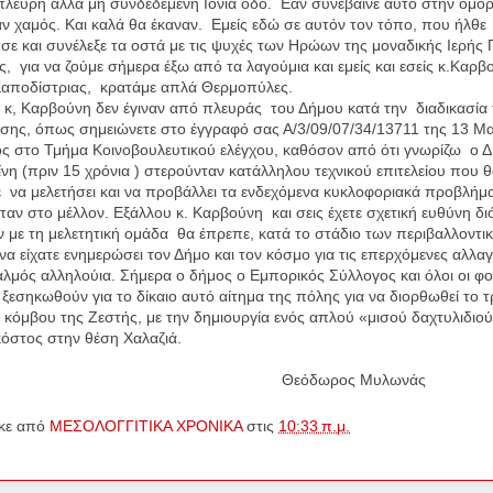
λευρη αλλά μη συνδεδεμένη Ιόνια οδό. Εάν συνέβαινε αυτό στην όμο
αν χαμός. Και καλά θα έκαναν. Εμείς εδώ σε αυτόν τον τόπο, που ήλθε
ε και συνέλεξε τα οστά με τις ψυχές των Ηρώων της μοναδικής Ιερής 
ς, για να ζούμε σήμερα έξω από τα λαγούμια και εμείς και εσείς κ.Καρβ
Καποδίστριας, κρατάμε απλά Θερμοπύλες.
 κ, Καρβούνη δεν έγιναν από πλευράς του Δήμου κατά την διαδικασία 
σης, όπως σημειώνετε στο έγγραφό σας Α/3/09/07/34/13711 της 13 Μ
 στο Τμήμα Κοινοβουλευτικού ελέγχου, καθόσον από ότι γνωρίζω ο Δ
ίνη (πριν 15 χρόνια ) στερούνταν κατάλληλου τεχνικού επιτελείου που 
να μελετήσει και να προβάλλει τα ενδεχόμενα κυκλοφοριακά προβλήμ
ταν στο μέλλον. Εξάλλου κ. Καρβούνη και σεις έχετε σχετική ευθύνη δι
 με τη μελετητική ομάδα θα έπρεπε, κατά το στάδιο των περιβαλλοντι
να είχατε ενημερώσει τον Δήμο και τον κόσμο για τις επερχόμενες αλλαγ
λμός αλληλούια. Σήμερα ο δήμος ο Εμπορικός Σύλλογος και όλοι οι φο
 ξεσηκωθούν για το δίκαιο αυτό αίτημα της πόλης για να διορθωθεί το τ
 κόμβου της Ζεστής, με την δημιουργία ενός απλού «μισού δαχτυλιδιού
κόστος στην θέση Χαλαζιά.
όδωρος Μυλωνάς
κε από
ΜΕΣΟΛΟΓΓΙΤΙΚΑ ΧΡΟΝΙΚΑ
στις
10:33 π.μ.