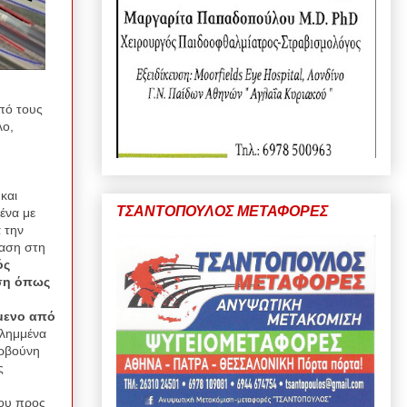
πό τους
λο,
και
ΤΣΑΝΤΟΠΟΥΛΟΣ ΜΕΤΑΦΟΡΕΣ
ένα με
α την
βαση στη
ός
ωση όπως
όμενο από
ιλημμένα
αρβούνη
ς
δου προς