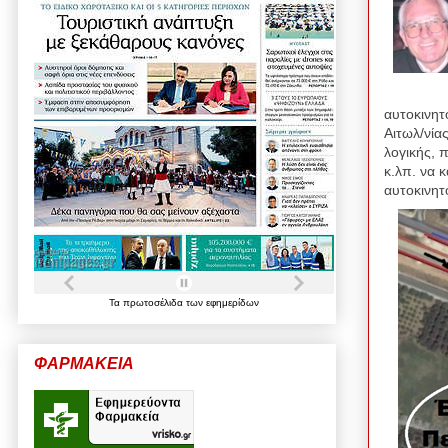
αυτοκινητ
Αιτωλ/νία
λογικής, 
κ.λπ. να 
αυτοκινη
Τα
πρωτοσέλιδα
των
εφημερίδων
ΦΑΡΜΑΚΕΙΑ