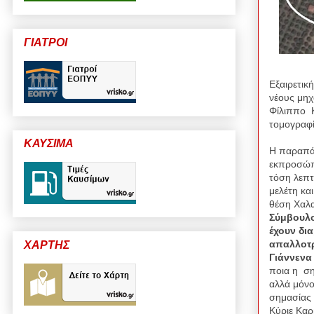
ΓΙΑΤΡΟΙ
Εξαιρετικ
νέους μη
Φίλιππο 
τομογραφί
ΚΑΥΣΙΜΑ
Η παραπάν
εκπροσώπο
τόση λεπτ
μελέτη κα
θέση Χαλα
Σύμβουλο
έχουν δι
απαλλοτρ
ΧΑΡΤΗΣ
Γιάννενα
ποια η ση
αλλά μόνο
σημασίας 
Κύριε Καρ