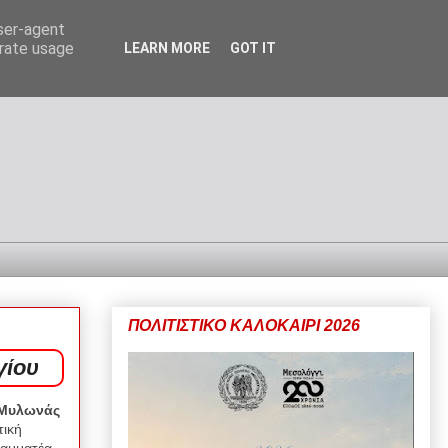
user-agent
erate usage
LEARN MORE
GOT IT
ΠΟΛΙΤΙΣΤΙΚΟ ΚΑΛΟΚΑΙΡΙ 2026
γίου
 Μυλωνάς
τική
ραμματέα