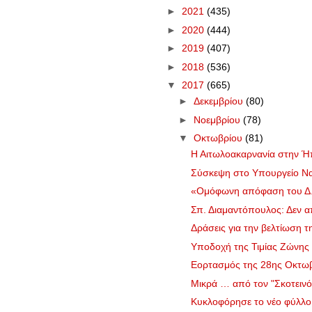
►
2021
(435)
►
2020
(444)
►
2019
(407)
►
2018
(536)
▼
2017
(665)
►
Δεκεμβρίου
(80)
►
Νοεμβρίου
(78)
▼
Οκτωβρίου
(81)
Η Αιτωλοακαρνανία στην Ήπε
Σύσκεψη στο Υπουργείο Ναυ
«Ομόφωνη απόφαση του Δ.Σ
Σπ. Διαμαντόπουλος: Δεν απ
Δράσεις για την βελτίωση 
Υποδοχή της Τιμίας Ζώνης 
Εορτασμός της 28ης Οκτωβρ
Μικρά … από τον "Σκοτεινό
Κυκλοφόρησε το νέο φύλλ