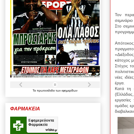
Τον περα
σεμινάριο
Στο σεμιν
προγραμ
Απότοκο
πραγματο
«Διέξοδος
κάτοχος μ
Στόχος το
πολιτιστι
νέες ιδέε
έργα.
Κατά τη 
Τα
πρωτοσέλιδα
των
εφημερίδων
(Ελλάδας,
εργασίες 
ομάδες ε
ΦΑΡΜΑΚΕΙΑ
διαβαλκαν