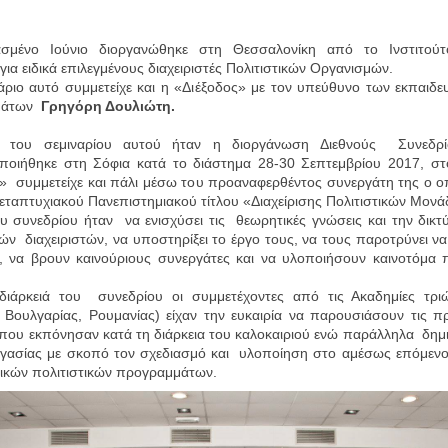
σμένο Ιούνιο διοργανώθηκε στη Θεσσαλονίκη από το Ινστιτο
 για ειδικά επιλεγμένους διαχειριστές Πολιτιστικών Οργανισμών.
άριο αυτό συμμετείχε και η «Διέξοδος» με τον υπεύθυνο των εκπαιδε
μάτων
Γρηγόρη Δουλιώτη.
ς του σεμιναρίου αυτού ήταν η διοργάνωση Διεθνούς Συνεδ
ποιήθηκε στη Σόφια κατά το διάστημα 28-30 Σεπτεμβρίου 2017, στ
» συμμετείχε και πάλι μέσω του προαναφερθέντος συνεργάτη της ο οπ
εταπτυχιακού Πανεπιστημιακού τίτλου «Διαχείρισης Πολιτιστικών Μον
υ συνεδρίου ήταν να ενισχύσει τις θεωρητικές γνώσεις και την δι
κών διαχειριστών, να υποστηρίξει το έργο τους, να τους παροτρύνει ν
ς, να βρουν καινούριους συνεργάτες και να υλοποιήσουν καινοτόμα π
διάρκειά του συνεδρίου οι συμμετέχοντες από τις Ακαδημίες τρ
 Βουλγαρίας, Ρουμανίας) είχαν την ευκαιρία να παρουσιάσουν τις 
που εκπόνησαν κατά τη διάρκεια του καλοκαιριού ενώ παράλληλα δη
ργασίας με σκοπό τον σχεδιασμό και υλοποίηση στο αμέσως επόμενο
ικών πολιτιστικών προγραμμάτων.