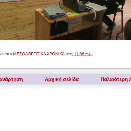
κε από
ΜΕΣΟΛΟΓΓΙΤΙΚΑ ΧΡΟΝΙΚΑ
στις
11:08 π.μ.
 ανάρτηση
Αρχική σελίδα
Παλαιότερη 