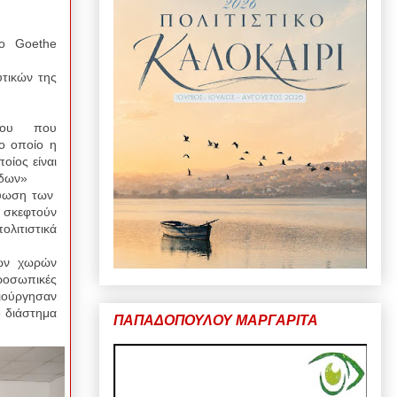
ύτο
Goethe
υτικών της
ρίου που
ο οποίο η
οίος είναι
άδων»
κτύωση των
α σκεφτούν
ολιτιστικά
ιών χωρών
προσωπικές
μιούργησαν
 διάστημα
ΠΑΠΑΔΟΠΟΥΛΟΥ ΜΑΡΓΑΡΙΤΑ