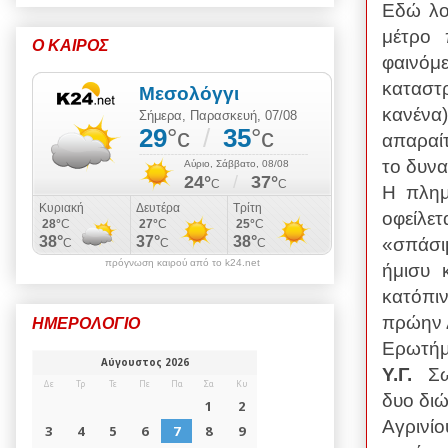
Εδώ λο
μέτρο 
Ο ΚΑΙΡΟΣ
φαινόμ
καταστ
κανένα
απαραί
το δυνα
Η πλημ
οφείλε
«σπάσι
πρόγνωση καιρού από το k24.net
ήμισυ 
κατόπι
πρώην 
ΗΜΕΡΟΛΟΓΙΟ
Ερωτήμ
Υ.Γ.
Σω
δυο δι
Αγρινί