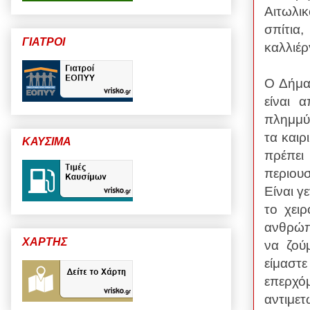
Αιτωλικ
σπίτι
ΓΙΑΤΡΟΙ
καλλιέρ
Ο Δήμα
είναι 
πλημμύ
τα καιρ
ΚΑΥΣΙΜΑ
πρέπει
περιου
Είναι γ
το χει
ανθρώπ
ΧΑΡΤΗΣ
να ζού
είμαστ
επερχ
αντιμετ