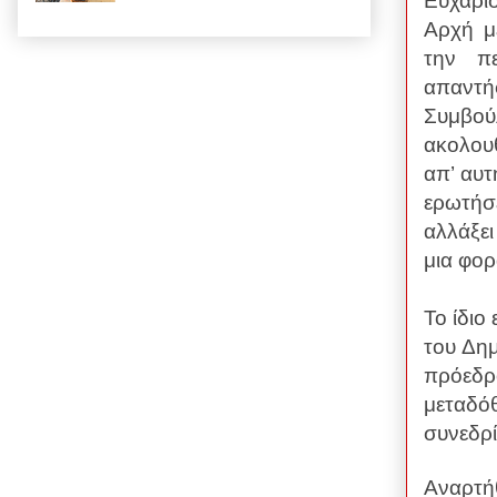
Ευχάρι
Αρχή μ
την π
απαντ
Συμβού
ακολουθ
απ’ αυτ
ερωτήσε
αλλάξει
μια φορ
Το ίδιο
του Δημ
πρόεδ
μεταδόθ
συνεδρ
Αναρτή