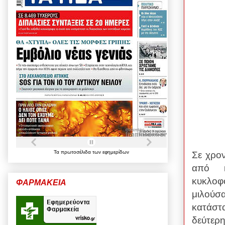
Τα
πρωτοσέλιδα
των
εφημερίδων
Σε χρο
από κ
κυκλοφ
ΦΑΡΜΑΚΕΙΑ
μιλούσα
κατάστ
δεύτερ