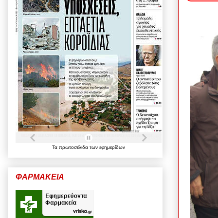
Τα
πρωτοσέλιδα
των
εφημερίδων
ΦΑΡΜΑΚΕΙΑ