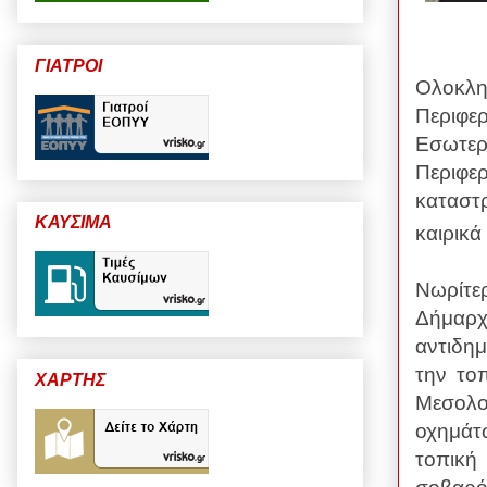
ΓΙΑΤΡΟΙ
Ολοκλ
Περιφε
Εσωτε
Περιφε
καταστ
ΚΑΥΣΙΜΑ
καιρικά
Νωρίτ
Δήμαρ
αντιδη
την το
ΧΑΡΤΗΣ
Μεσολο
οχημάτ
τοπική