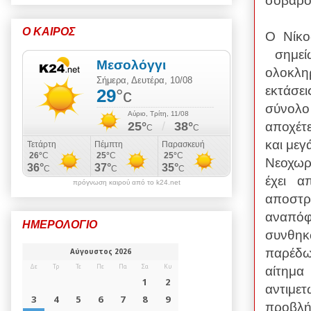
σοβαρό
Ο ΚΑΙΡΟΣ
Ο Νίκο
σημεί
ολοκλη
εκτάσε
σύνολο
αποχέτ
και μεγ
Νεοχωρί
έχει α
πρόγνωση καιρού από το k24.net
αποστρ
αναπόφ
ΗΜΕΡΟΛΟΓΙΟ
συνθηκ
παρέδω
αίτημα
αντιμετ
προβλή