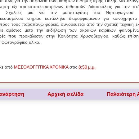
αι πως για την ασφάλεια των μαθητών ο Δήμος Ιερής Πόλης Μεσολογγίο
γηση έξι προκατασκευασμένων αιθουσών διδασκαλίας για την στ
ού Σχολείο, μια για την μεταστέγαση του Νηπιαγωγείου 
κευασμένου κτηρίου κατάλληλα διαμορφωμένου για κοινόχρηστ
προς τους παραπάνω φορείς, συνοδεύεται από την σχετική τεχνική 
κε αμέσως μετά την εκδήλωση των ακραίων καιρικών φαινομένω
φές που προκάλεσαν στην Κοινότητα Χρυσοβεργίου, καθώς επίσ
ο φωτογραφικό υλικό.
κε από
ΜΕΣΟΛΟΓΓΙΤΙΚΑ ΧΡΟΝΙΚΑ
στις
8:50 μ.μ.
 ανάρτηση
Αρχική σελίδα
Παλαιότερη 