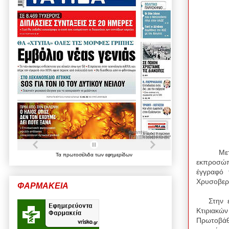
Με
Τα
πρωτοσέλιδα
των
εφημερίδων
εκπροσώπ
έγγραφό
Χρυσοβεργ
ΦΑΡΜΑΚΕΙΑ
Στην επι
Κτιριακών
Πρωτοβάθμ