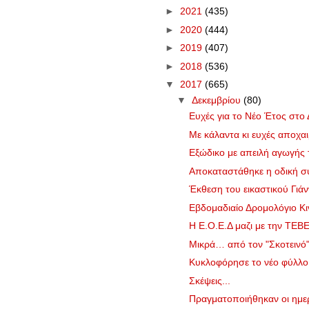
►
2021
(435)
►
2020
(444)
►
2019
(407)
►
2018
(536)
▼
2017
(665)
▼
Δεκεμβρίου
(80)
Ευχές για το Νέο Έτος στο 
Με κάλαντα κι ευχές αποχαι
Εξώδικο με απειλή αγωγής
Αποκαταστάθηκε η οδική σύ
Έκθεση του εικαστικού Γιάν
Εβδομαδιαίο Δρομολόγιο Κι
Η Ε.Ο.Ε.Δ μαζι με την ΤΕΒΕ
Μικρά… από τον "Σκοτεινό
Κυκλοφόρησε το νέο φύλλ
Σκέψεις...
Πραγματοποιήθηκαν οι ημερίδ