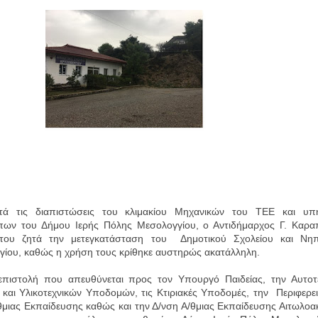
τά τις διαπιστώσεις του κλιμακίου Μηχανικών του ΤΕΕ και υπ
ων του Δήμου Ιερής Πόλης Μεσολογγίου, ο Αντιδήμαρχος Γ. Καρα
 του
ζητά την μετεγκατάσταση του Δημοτικού Σχολείου και Νηπ
ίου, καθώς η χρήση τους κρίθηκε αυστηρώς ακατάλληλη.
στολή που απευθύνεται προς τον Υπουργό Παιδείας, την Αυτοτ
 και Υλικοτεχνικών Υποδομών, τις Κτιριακές Υποδομές, την Περιφερε
ιας Εκπαίδευσης καθώς και την Δ/νση Α/θμιας Εκπαίδευσης Αιτωλοα