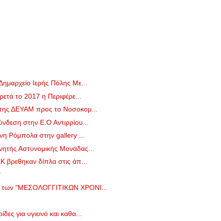
Δημαρχείο Ιερής Πόλης Με...
ρετά το 2017 η Περιφέρε...
 της ΔΕΥΑΜ προς το Νοσοκομ...
νδεση στην Ε.Ο Αντιρρίου...
νη Ρόμπολα στην gallery ...
νητής Αστυνομικής Μονάδας...
Κ βρεθηκαν δίπλα στις άπ...
"
ο των "ΜΕΣΟΛΟΓΓΙΤΙΚΩΝ ΧΡΟΝΙ...
ες για υγιεινό και καθα...