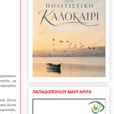
ηρεσιακών
παπάς, με
ιαγωγείου
ΠΑΠΑΔΟΠΟΥΛΟΥ ΜΑΡΓΑΡΙΤΑ
ελή Δ/νση
ιακή Δ/νση
καρνανίας,