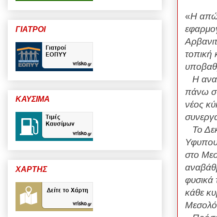
«
Η απώλ
εφαρμογ
ΓΙΑΤΡΟΙ
Αρβανιτ
τοπική 
υποβαθμ
Η ανακί
πάνω σ 
ΚΑΥΣΙΜΑ
νέος κύ
συνεργα
Το Δεκέ
Υφυπου
στο Μεσ
αναβάθμ
ΧΑΡΤΗΣ
φυσικά 
κάθε κυ
Μεσολόγ