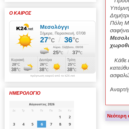
Πρόσφα
Υπόμνη
Ο ΚΑΙΡΟΣ
Δημήτρη
Πόλη Με
σαφήνει
Μεσολο
χωροθε
Κάθε εν
κατεύθυ
ασφαλώ
πρόγνωση καιρού από το k24.net
Αναρτή
ΗΜΕΡΟΛΟΓΙΟ
Νεότερη 