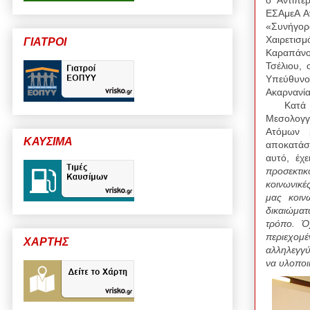
ΕΣΑμεΑ Α
«Συνήγορ
Χαιρετισ
ΓΙΑΤΡΟΙ
Καραπάνο
Τσέλιου,
Υπεύθυνο
Ακαρνανία
Κατά τη
Μεσολογγί
Ατόμων μ
ΚΑΥΣΙΜΑ
αποκατάσ
αυτό, έχ
προσεκτι
κοινωνικέ
μας κοιν
δικαιώματ
τρόπο. Ό
περιεχομ
ΧΑΡΤΗΣ
αλληλεγγύ
να υλοποι