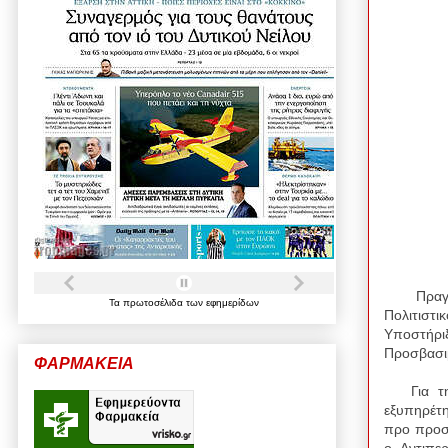
Πραγ
Τα
πρωτοσέλιδα
των
εφημερίδων
Πολιτισ
Υποστήρι
Προσβασι
ΦΑΡΜΑΚΕΙΑ
Για την 
εξυπηρέτη
προ προσφ
ο Αντιπε