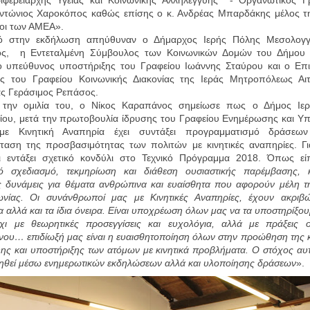
ντώνιος Χαροκόπος καθώς επίσης ο κ. Ανδρέας Μπαρδάκης μέλος τ
οι των ΑΜΕΑ».
μό στην εκδήλωση απηύθυναν ο Δήμαρχος Ιερής Πόλης Μεσολογγ
ς, η Εντεταλμένη Σύμβουλος των Κοινωνικών Δομών του Δήμου 
 ο υπεύθυνος υποστήριξης του Γραφείου Ιωάννης Σταύρου και ο Επι
ς του Γραφείου Κοινωνικής Διακονίας της Ιεράς Μητροπόλεως Αιτ
ς Γεράσιμος Ρεπάσος.
ν ομιλία του, ο Νίκος Καραπάνος σημείωσε πως ο Δήμος Ιερ
ου, μετά την πρωτοβουλία ίδρυσης του Γραφείου Ενημέρωσης και Υπ
ε Κινητική Αναπηρία έχει συντάξει προγραμματισμό δράσεων
ταση της προσβασιμότητας των πολιτών με κινητικές αναπηρίες. Γι
ει εντάξει σχετικό κονδύλι στο Τεχνικό Πρόγραμμα 2018. Όπως ε
κό σχεδιασμό, τεκμηρίωση και διάθεση ουσιαστικής παρέμβασης, κι
ς δυνάμεις για θέματα ανθρώπινα και ευαίσθητα που αφορούν μέλη τ
ωνίας. Οι συνάνθρωποί μας με Κινητικές Αναπηρίες, έχουν ακριβώ
α αλλά και τα ίδια όνειρα. Είναι υποχρέωση όλων μας να τα υποστηρίξου
χι με θεωρητικές προσεγγίσεις και ευχολόγια, αλλά με πράξεις ο
ένου…
επιδίωξή μας είναι η ευαισθητοποίηση όλων στην προώθηση της 
ης και υποστήριξης των ατόμων με κινητικά προβλήματα. Ο στόχος αυ
ηθεί μέσω ενημερωτικών εκδηλώσεων αλλά και υλοποίησης δράσεων
».