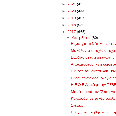
►
2021
(435)
►
2020
(444)
►
2019
(407)
►
2018
(536)
▼
2017
(665)
▼
Δεκεμβρίου
(80)
Ευχές για το Νέο Έτος στο 
Με κάλαντα κι ευχές αποχαι
Εξώδικο με απειλή αγωγής
Αποκαταστάθηκε η οδική σύ
Έκθεση του εικαστικού Γιάν
Εβδομαδιαίο Δρομολόγιο Κι
Η Ε.Ο.Ε.Δ μαζι με την ΤΕΒΕ
Μικρά… από τον "Σκοτεινό
Κυκλοφόρησε το νέο φύλλ
Σκέψεις...
Πραγματοποιήθηκαν οι ημερίδ