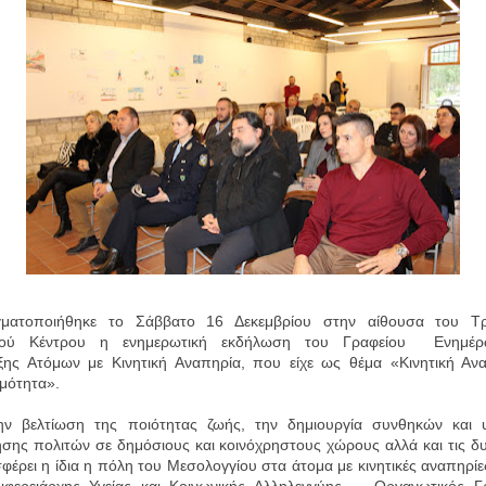
ματοποιήθηκε το Σάββατο 16 Δεκεμβρίου στην αίθουσα του Τρ
τικού Κέντρου η ενημερωτική εκδήλωση του Γραφείου Ενημέρ
ξης Ατόμων με Κινητική Αναπηρία, που είχε ως θέμα «Κινητική Ανα
μότητα».
βελτίωση της ποιότητας ζωής, την δημιουργία συνθηκών και
σης πολιτών σε δημόσιους και κοινόχρηστους χώρους αλλά και τις δ
έρει η ίδια η πόλη του Μεσολογγίου στα άτομα με κινητικές αναπηρίε
ριφερειάρχης Υγείας και Κοινωνικής Αλληλεγγύης - Οργανωτικός Γ