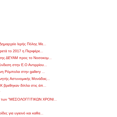
Δημαρχείο Ιερής Πόλης Με...
ρετά το 2017 η Περιφέρε...
 της ΔΕΥΑΜ προς το Νοσοκομ...
νδεση στην Ε.Ο Αντιρρίου...
νη Ρόμπολα στην gallery ...
νητής Αστυνομικής Μονάδας...
Κ βρεθηκαν δίπλα στις άπ...
"
ο των "ΜΕΣΟΛΟΓΓΙΤΙΚΩΝ ΧΡΟΝΙ...
ες για υγιεινό και καθα...