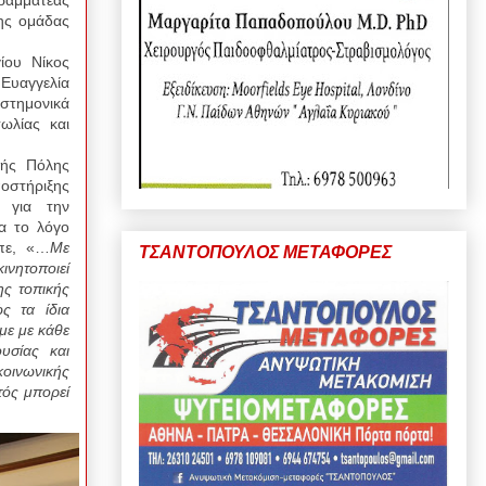
ης ομάδας
ίου Νίκος
Ευαγγελία
στημονικά
ωλίας και
ής Πόλης
οστήριξης
 για την
α το λόγο
ίπε, «…
Με
ΤΣΑΝΤΟΠΟΥΛΟΣ ΜΕΤΑΦΟΡΕΣ
νητοποιεί
ης τοπικής
ς τα ίδια
με με κάθε
υσίας και
κοινωνικής
τός μπορεί