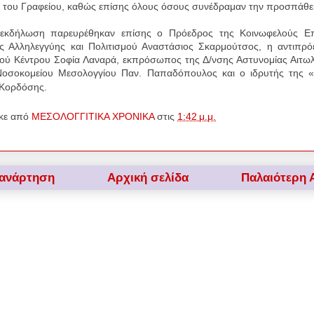
α του Γραφείου, καθώς επίσης όλους όσους συνέδραμαν την προσπάθ
ήλωση παρευρέθηκαν επίσης ο Πρόεδρος της Κοινωφελούς Επι
ής Αλληλεγγύης και Πολιτισμού Αναστάσιος Σκαρμούτσος, η αντιπρό
ού Κέντρου Σοφία Λαναρά, εκπρόσωπος της Δ/νσης Αστυνομίας Αιτωλ
Νοσοκομείου Μεσολογγίου Παν. Παπαδόπουλος και ο ιδρυτής της «
 Κορδόσης.
κε από
ΜΕΣΟΛΟΓΓΙΤΙΚΑ ΧΡΟΝΙΚΑ
στις
1:42 μ.μ.
 ανάρτηση
Αρχική σελίδα
Παλαιότερη 