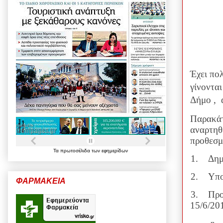
Έχει πο
γίνονται
Δήμο ,
Παρακάτ
αναρτηθε
προθεσμί
Τα
πρωτοσέλιδα
των
εφημερίδων
1.
Δημ
2.
Υπο
ΦΑΡΜΑΚΕΙΑ
3.
Προ
15/6/