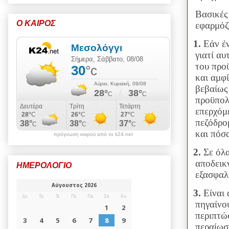
Βασικές
Ο ΚΑΙΡΟΣ
εφαρμόζ
1.
Εάν έν
γιατί αυ
του προ
και αμφ
βεβαίως
προϋπολο
επερχόμ
πεζόδρο
και πόσα
πρόγνωση καιρού από το k24.net
2.
Σε όλα
αποδεικ
ΗΜΕΡΟΛΟΓΙΟ
εξασφαλ
3.
Είναι
πηγαίνου
περιπτώ
περαίωσ