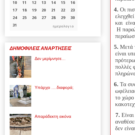
4.
Οι πι
ελεγχθεί
και
είν
ημερολογιο
Η παραλ
περαίωσ
5.
Μετά 
ΔΗΜΟΦΙΛΕΙΣ ΑΝΑΡΤΗΣΕΙΣ
είναι υπ
Δεν μερίμνησε…
πρότερ
πολλές 
πληρώνε
6.
Τα συ
Υπάρχει ….διαφορά;
ωφέλεια
το χώρο
κακοτεχν
7.
Είναι
Απαράδεκτη εικόνα
αναθέσε
δεν είνα