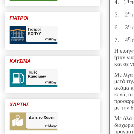
η
4.
1
π
η
5.
2
π
ΓΙΑΤΡΟΙ
η
6.
3
π
η
7.
4
π
Η εισήγ
ήταν γι
ΚΑΥΣΙΜΑ
και σε ν
Με λίγα
μετά την
ακόμα π
κενά, οι
προσαρμ
ΧΑΡΤΗΣ
με την 
Με όλα 
διαχωρι
πραγματ