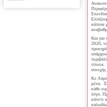
Ανακοιν
Περιφέρ
Επενδύσ
Ελπίζου
κάποια χ
αναβαθμ
Και για 
2020, τ
προκηρύξ
υπάρχου
περιβάλλ
τίποτα.
συνεχής
Κε Λύρο
μένα.
Ξ
κάθε ευ
λόγο. Π
κάνετε 
καλωδίω