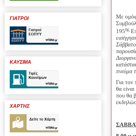
Με ομόφ
ΓΙΑΤΡΟΙ
Συμβούλ
ης
195
Επ
εισήγησ
Σάββατο
παρουσί
Διοργανώ
ΚΑΥΣΙΜΑ
κατάστα
πνεύμα 
Για τον
θα είνα
που θα β
εκδηλώ
ΧΑΡΤΗΣ
ΣΑΒΒΑΤ
8.00 μ.