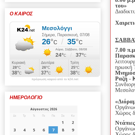
του»
Διαδικτ
Ο ΚΑΙΡΟΣ
Χαιρετι
ΣΑΒΒΑΤ
7.00 π.
Παρασκ
λειτουρ
ηρωική 
Μνημόσ
Ραζή -
πρόγνωση καιρού από το k24.net
Συνδιορ
Μεσολογ
ΗΜΕΡΟΛΟΓΙΟ
«Διόραμ
Οργάνωσ
Χώρος δ
Ντάπιες
Οργάνω
Χώρος δ