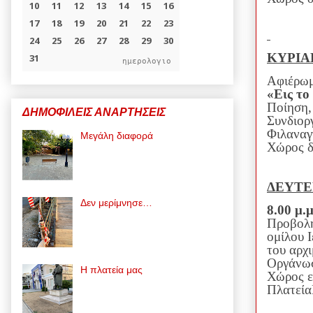
ΚΥΡΙΑΚ
ημερολογιο
Αφιέρωμ
«Εις το
Ποίηση,
ΔΗΜΟΦΙΛΕΙΣ ΑΝΑΡΤΗΣΕΙΣ
Συνδιορ
Φιλαναγ
Μεγάλη διαφορά
Χώρος δ
ΔΕΥΤΕΡ
Δεν μερίμνησε…
8.00 μ
Προβολή
ομίλου 
του αρχ
Οργάνωσ
Η πλατεία μας
Χώρος ε
Πλατεία