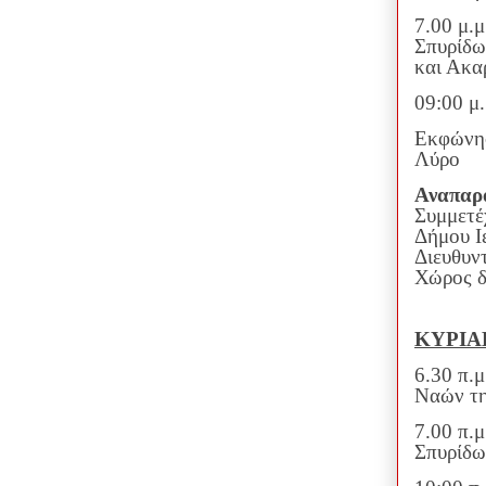
7.00 μ.
Σπυρίδω
και Ακα
09:00 μ
Εκφώνησ
Λύρο
Αναπαρ
Συμμετέ
Δήμου Ι
Διευθυν
Χώρος δ
ΚΥΡΙΑΚ
6.30 π.
Ναών τ
7.00 π.
Σπυρίδω