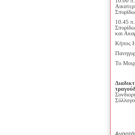
10:00 π
Αικατερ
Σπυρίδω
10.45 π
Σπυρίδω
και Ακα
Κήπος Η
Πανηγυρ
Το Μοιρ
Διαδικτ
τραγούδ
Συνδιορ
Σύλλογο
Αναρτή