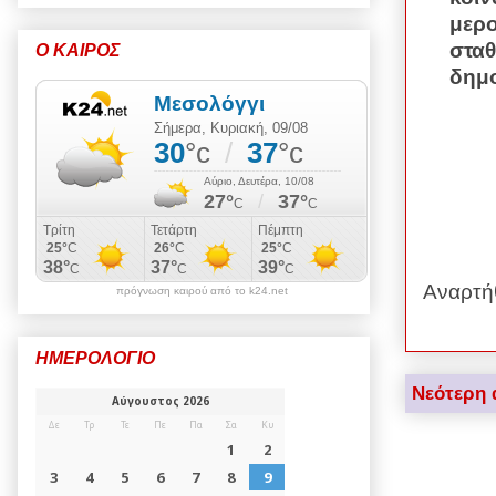
μερο
στα
Ο ΚΑΙΡΟΣ
δημο
Αναρτή
πρόγνωση καιρού από το k24.net
ΗΜΕΡΟΛΟΓΙΟ
Νεότερη 