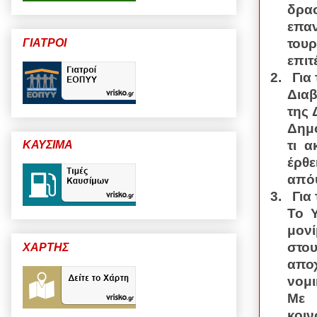
δρασ
επα
του
ΓΙΑΤΡΟΙ
επιτ
2.
Για
Διαβ
της 
Δημο
τι α
ΚΑΥΣΙΜΑ
έρθε
απόψ
3.
Για
Το 
μον
στο
ΧΑΡΤΗΣ
αποχ
νομι
Με 
κοι