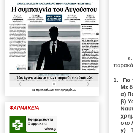
κ
παρακά
1.
Για 
Με δ
Τα
πρωτοσέλιδα
των
εφημερίδων
α) Π
β) Υ
Ναυτ
ΦΑΡΜΑΚΕΙΑ
χρημ
στο 
γ) 