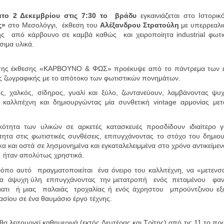
το 2 Δεκεμβρίου στις
7:30 το
βράδυ
εγκαινιάζεται στο Ι
στ
ορικ
ς»
στο Μεσολόγγι,
έκθεση του
Αλέξανδρου Στρατούλη
με
υπερρεαλι
ής
από κάρβουνο σε καμβά
καθώς και
χειροποίητα
industrial
φωτι
ιμα υλικά.
 της έκθεσης «ΚΑΡΒΟΥΝΟ & ΦΩΣ» προέκυψε από το πάντρεμα των ε
ης
ζωγραφικής
με το απότοκο των φωτιστικών πονημάτων.
, χαλκός, σίδηρος, γυαλί
και
ξύλο, ζωντανεύουν, λαμβάνοντας ψυ
υ καλλιτέχνη και δημιουργώντας μία συνθετική
vintage
αρμονίας μετ
κότητα των υλικών σε αρκετές κατασκευές προσδίδουν ιδιαίτερο γ
ητα στις φωτιστικές συνθέσεις, επιτυγχάνοντας το στόχο του δημι
κα και οστά σε λησμονημένα και εγκαταλελειμμένα στο χρόνο αντικείμε
 ήταν απολύτως χρηστικά.
ρόπο αυτό πραγματοποιείται ένα όνειρο του καλλιτέχνη, να «μετεν
ια άψυχη ύλη επιτυγχάνοντας την μετατροπή ενός πεταμένου φαν
ματι ή μιας παλαιάς τροχαλίας ή ενός άχρηστου
μπρούντζιν
ου
εξ
ασίου
σε ένα θαυμάσιο έργο τέχνης.
θα λειτουργεί καθημερινά (εκτός Δευτέρας και Τρίτης) από τις 11 το πρω