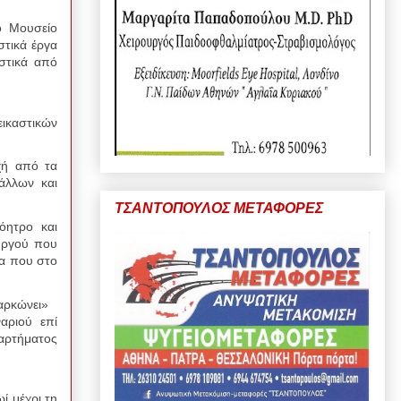
ό Μουσείο
στικά έργα
στικά από
ικαστικών
χή από τα
άλλων και
ΤΣΑΝΤΟΠΟΥΛΟΣ ΜΕΤΑΦΟΡΕΣ
όητρο και
ουργού που
να που στο
σαρκώνει»
αριού επί
αρτήματος
ί μέχρι τη