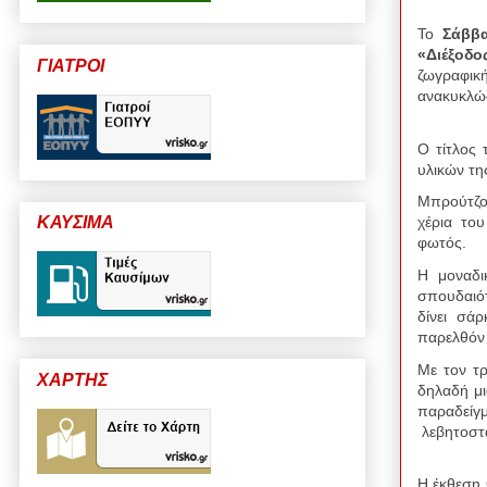
Το
Σάββα
«Διέξοδο
ΓΙΑΤΡΟΙ
ζωγραφικ
ανακυκλώσ
Ο τίτλος
υλικών τ
Μπρούτζος
ΚΑΥΣΙΜΑ
χέρια το
φωτός.
Η μοναδι
σπουδαιότ
δίνει σάρ
παρελθόν
Με τον τ
ΧΑΡΤΗΣ
δηλαδή μ
παραδείγ
λεβητοστ
Η έκθεση 