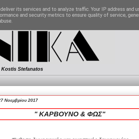
eliver its services and to analyze traffic. Your IP address and 
ormance and security metrics to ensure quality of service, gen
abuse.
Kostis Stefanatos
27 Νοεμβρίου 2017
" ΚΑΡΒΟΥΝΟ & ΦΩΣ"