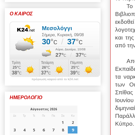
Το
Βιβλιοπ
Ο ΚΑΙΡΟΣ
εκδοθε
λογοτεχ
και τη
από την
Απ
Εκπαίδ
τα ναρ
πρόγνωση καιρού από το k24.net
των Οι
Σπίθας
ΗΜΕΡΟΛΟΓΙΟ
Ιουνίο
διμηνι
Παράλλ
Κύπρο.