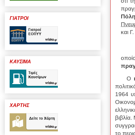
ότι 
πραγ
Πόλ
ΓΙΑΤΡΟΙ
Πνευ
και Γ
οποί
ΚΑΥΣΙΜΑ
πραγ
Ο
πολιτι
1964 υ
Οικονομ
ΧΑΡΤΗΣ
ελληνικ
βιβλία.
συγγρα
το περι