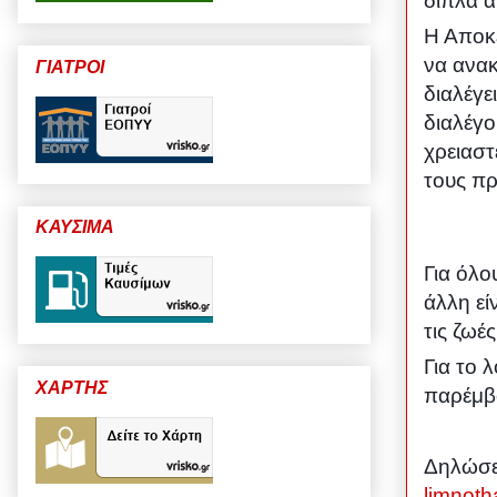
δίπλα α
Η Αποκε
να ανακ
ΓΙΑΤΡΟΙ
διαλέγε
διαλέγο
χρειαστε
τους π
ΚΑΥΣΙΜΑ
Για όλο
άλλη ε
τις ζωέ
Για το 
ΧΑΡΤΗΣ
παρέμβα
Δηλώσε
limnot