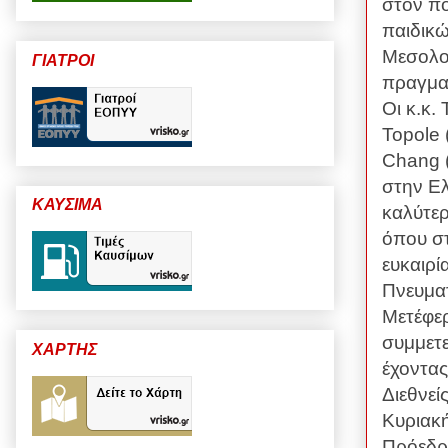
στον π
παιδικ
Μεσολογ
ΓΙΑΤΡΟΙ
πραγματ
Οι κ.κ.
Topole
Chang
στην Ε
ΚΑΥΣΙΜΑ
καλύτε
όπου στ
ευκαιρί
Πνευματ
Μετέφερ
συμμετε
ΧΑΡΤΗΣ
έχοντας
Διεθνε
Κυριακή
Πρόεδρ