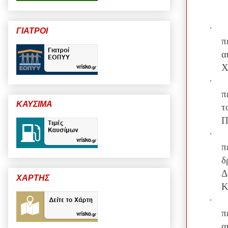
·
ΓΙΑΤΡΟΙ
α
Χ
·
π
ΚΑΥΣΙΜΑ
τ
Π
·
π
δ
Δ
ΧΑΡΤΗΣ
Κ
·
α