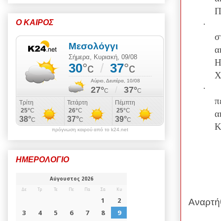
Π
Ο ΚΑΙΡΟΣ
·
σ
α
Η
Χ
·
α
Κ
πρόγνωση καιρού από το k24.net
ΗΜΕΡΟΛΟΓΙΟ
Αναρτή