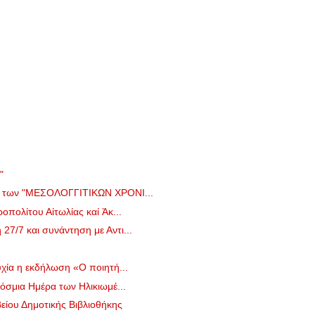
"
ο των "ΜΕΣΟΛΟΓΓΙΤΙΚΩΝ ΧΡΟΝΙ...
πολίτου Αἰτωλίας καί Ἀκ...
7/7 και συνάντηση με Αντι...
χία η εκδήλωση «Ο ποιητή...
όσμια Ημέρα των Ηλικιωμέ...
ίου Δημοτικής Βιβλιοθήκης