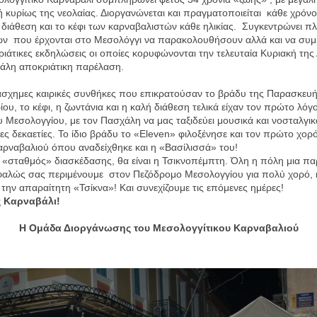
 κυρίως της νεολαίας. Διοργανώνεται και πραγματοποιείται
κάθε χρόνο
η διάθεση και το κέφι των καρναβαλιστών κάθε ηλικίας.
Συγκεντρώνει π
ών
που έρχονται στο Μεσολόγγι να παρακολουθήσουν αλλά και να συμ
ριάτικες εκδηλώσεις οι οποίες κορυφώνονται την τελευταία Κυριακή της
γάλη αποκριάτικη παρέλαση.
άσχημες καιρικές συνθήκες που επικρατούσαν το βράδυ της Παρασκευ
ου, το κέφι, η ζωντάνια και η καλή διάθεση τελικά είχαν τον πρώτο λόγ
υ Μεσολογγίου, με τον Πασχάλη να μας ταξιδεύει μουσικά και νοσταλγικ
ς δεκαετίες. Το ίδιο βράδυ το «
Eleven
» φιλοξένησε και τον πρώτο χορ
αρναβαλιού όπου αναδείχθηκε και η «Βασίλισσά» του!
«σταθμός» διασκέδασης, θα είναι η Τσικνοπέμπτη. Όλη η πόλη μια πα
φαλώς σας περιμένουμε
στον Πεζόδρομο Μεσολογγίου για πολύ χορό, κ
 την απαραίτητη «Τσίκνα»! Και συνεχίζουμε τις επόμενες ημέρες!
 Καρναβάλι!
Η Ομάδα Διοργάνωσης του Μεσολογγίτικου Καρναβαλιού