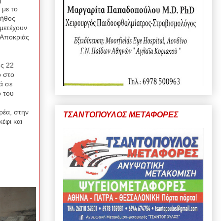
 με
το
λήθος
μετέχουν
 Αποκριάς
ής 22
ο στο
ά σε
ό του
ρέα, στην
ΤΣΑΝΤΟΠΟΥΛΟΣ ΜΕΤΑΦΟΡΕΣ
έφι και