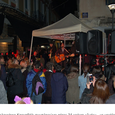
λογγίτικο Καρναβάλι συμπληρώνει φέτος 34 χρόνια «ζωής» , με μεγάλ