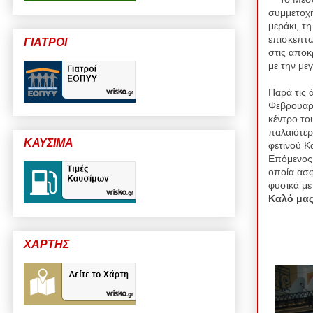
συμμετοχή
μεράκι, τ
επισκεπτ
ΓΙΑΤΡΟΙ
στις αποκ
με την με
Παρά τις 
Φεβρουαρί
κέντρο το
παλαιότερε
ΚΑΥΣΙΜΑ
φετινού Κ
Επόμενος 
οποία ασ
φυσικά με
Καλό μας
ΧΑΡΤΗΣ