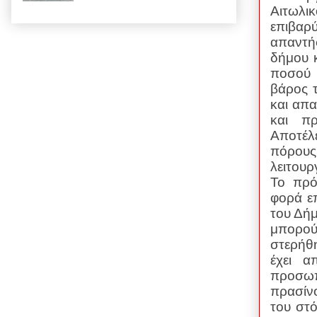
Αιτωλικ
επιβαρ
απαντήσ
δήμου 
ποσού 
βάρος 
και απα
και π
Αποτέλ
πόρους 
λειτου
Το πρό
φορά ε
του Δήμ
μπορο
στερήθ
έχει α
προσωπ
πρασίνο
του στό