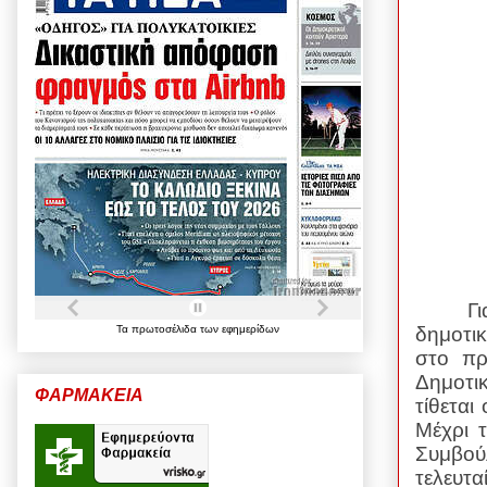
Γ
δημοτι
Τα
πρωτοσέλιδα
των
εφημερίδων
στο πρ
Δημοτι
ΦΑΡΜΑΚΕΙΑ
τίθετα
Μέχρι τ
Συμβού
τελευτ