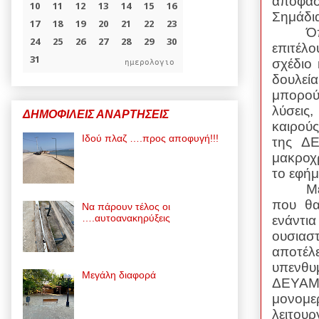
αποφάσε
Σημάδια
Ό
επιτέλ
σχέδιο 
ημερολογιο
δουλεί
μπορού
λύσεις
ΔΗΜΟΦΙΛΕΙΣ ΑΝΑΡΤΗΣΕΙΣ
καιρούς
Ιδού πλαζ ….προς αποφυγή!!!
της ΔΕ
μακροχρ
το εφήμ
Μ
που θα
Να πάρουν τέλος οι
….αυτοανακηρύξεις
ενάντι
ουσιασ
αποτέ
υπενθυμ
Μεγάλη διαφορά
ΔΕΥΑΜ,
μονομε
λειτου