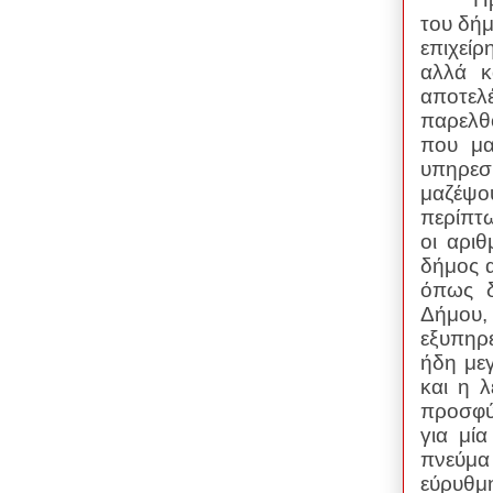
του δήμ
επιχείρ
αλλά κ
αποτελ
παρελθ
που μα
υπηρεσι
μαζέψο
περίπτ
οι αρι
δήμος α
όπως δ
Δήμου,
εξυπηρ
ήδη μεγ
και η 
προσφύγ
για μί
πνεύμα
εύρυθμ