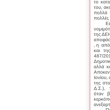
το κατα
του, ακ
πολλά 
πολλές 
Ε
νομιμότ
της ΔΕΗ
αποφάσε
, η από
και τη
487/20
Δημοτι
αλλά κ
Αποκεν
Ιονίου,
της στ
Δ.Σ.),
όταν β
κερκόπ
ανεξαρ
Πρ