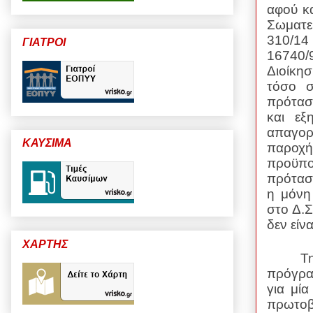
αφού κ
Σωματεί
310/14
ΓΙΑΤΡΟΙ
16740/
Διοίκη
τόσο σ
πρόταση
και εξ
απαγορ
ΚΑΥΣΙΜΑ
παροχ
προϋπο
πρότασ
η μόνη
στο Δ.Σ
δεν είν
ΧΑΡΤΗΣ
Τ
πρόγρα
για μί
πρωτοβ