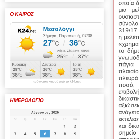
οποία δ
μια με
Ο ΚΑΙΡΟΣ
ουσιασ
σύνολο
319/17 
η μελέτ
«χρημα
το δήμ
γνωμοδ
πάγια 
πλαισί
πλευρά
πρόγνωση καιρού από το k24.net
ποσό, 
επιβολή
δικαστ
ΗΜΕΡΟΛΟΓΙΟ
αξιώσε
ανάγετα
εκτελε
και δι
σημείο