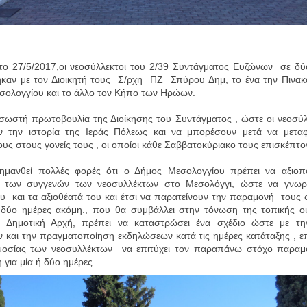
το 27/5/2017,οι νεοσύλλεκτοι του 2/39 Συντάγματος Ευζώνων σε δύ
ηκαν με τον Διοικητή τους Σ/ρχη ΠΖ Σπύρου Δημ, το ένα την Πινακ
σολογγίου και το άλλο τον Κήπο των Ηρώων.
σωστή πρωτοβουλία της Διοίκησης του Συντάγματος , ώστε οι νεοσύ
ν την ιστορία της Ιεράς Πόλεως και να μπορέσουν μετά να μεταφ
ους στους γονείς τους , οι οποίοι κάθε Σαββατοκύριακο τους επισκέπτον
σημανθεί πολλές φορές ότι ο Δήμος Μεσολογγίου πρέπει να αξιοπο
 των συγγενών των νεοσυλλέκτων στο Μεσολόγγι, ώστε να γνωρ
ου και τα αξιοθέατά του και έτσι να παρατείνουν την παραμονή τους
 δύο ημέρες ακόμη., που θα συμβάλλει στην τόνωση της τοπικής οι
 Δημοτική Αρχή, πρέπει να καταστρώσει ένα σχέδιο ώστε με τη
 και την πραγματοποίηση εκδηλώσεων κατά τις ημέρες κατάταξης , 
μοσίας των νεοσυλλέκτων να επιτύχει τον παραπάνω στόχο παραμ
 για μία ή δύο ημέρες.