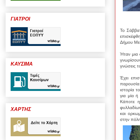
ΓΙΑΤΡΟΙ
Το Σάββα
επισκέφθ
Δήμου Με
Ήταν μια 
γνωρίσου
ΚΑΥΣΙΜΑ
γνώσεις τ
Έχει επι
παρουσία
ιστορία τ
για μία ή
Κάποτε η
φυλλαδίων
ΧΑΡΤΗΣ
και ορκω
στην πόλη