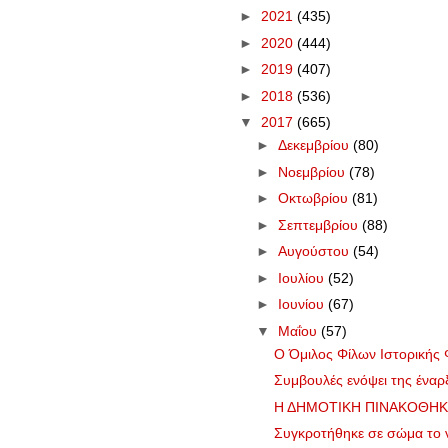
►
2021
(435)
►
2020
(444)
►
2019
(407)
►
2018
(536)
▼
2017
(665)
►
Δεκεμβρίου
(80)
►
Νοεμβρίου
(78)
►
Οκτωβρίου
(81)
►
Σεπτεμβρίου
(88)
►
Αυγούστου
(54)
►
Ιουλίου
(52)
►
Ιουνίου
(67)
▼
Μαΐου
(57)
Ο Όμιλος Φίλων Ιστορικής Φ
Συμβουλές ενόψει της έναρ
Η ΔΗΜΟΤΙΚΗ ΠΙΝΑΚΟΘΗΚΗ
Συγκροτήθηκε σε σώμα το νέ