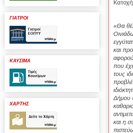
Κατοχή
ΓΙΑΤΡΟΙ
«
Θα θέ
Οινιάδω
εγγύτατ
και πρ
αφορούν
ΚΑΥΣΙΜΑ
που έχ
τους ιδ
προβλέπ
ιδιόκτη
Δήμου 
ΧΑΡΤΗΣ
καθαρι
αντιμε
και η 
πιστεύ