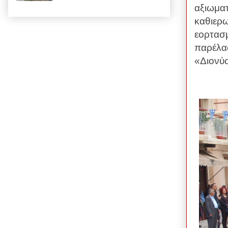
αξιωματ
καθιερω
εορτασμ
παρέλα
«Διονύ