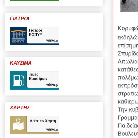
ΓΙΑΤΡΟΙ
Κορυφώ
εκδηλώσ
επίσημη
Σπυρίδ
Αιτωλία
ΚΑΥΣΙΜΑ
κατάθε
πολέμω
εκπρόσ
στρατι
καθιερω
ΧΑΡΤΗΣ
Την κυ
Γραμματ
Παιδεί
Βουλευ